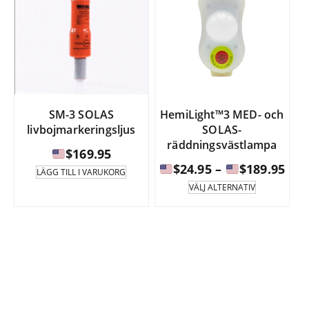
SM-3 SOLAS
HemiLight™3 MED- och
livbojmarkeringsljus
SOLAS-
räddningsvästlampa
$
169.95
Pris
$
24.95
–
$
189.95
LÄGG TILL I VARUKORG
Denna
VÄLJ ALTERNATIV
produkt
$24
har
till
flera
varianter.
$18
Alternative
kan
väljas
på
produktsid