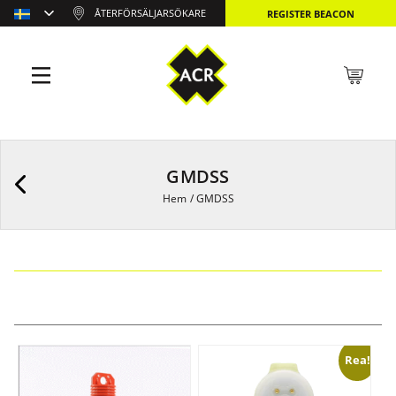
ÅTERFÖRSÄLJARSÖKARE
REGISTER BEACON
GMDSS
Hem
/
GMDSS
Rea!