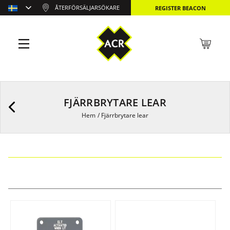
ÅTERFÖRSÄLJARSÖKARE
REGISTER BEACON
FJÄRRBRYTARE LEAR
Hem
/
Fjärrbrytare lear