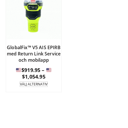
GlobalFix™ V5 AIS EPIRB
med Return Link Service
och mobilapp
$
919.95
–
Prisintervall:
$
1,054.95
Denna
VÄLJ ALTERNATIV
produkt
$919.95
har
till
flera
varianter.
$1,054.95
Alternativen
kan
väljas