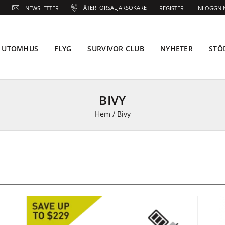
ÅTERFÖRSÄLJARSÖKARE
NEWSLETTER
REGISTER
INLOGGNI
UTOMHUS
FLYG
SURVIVOR CLUB
NYHETER
STÖ
BIVY
Hem
/
Bivy