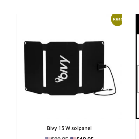
Rea!
Bivy 15 W solpanel
Det
Det