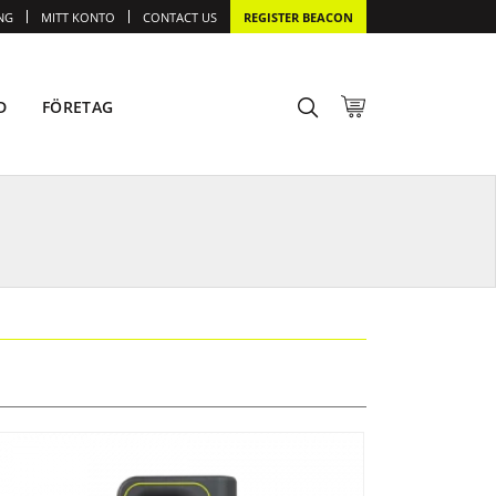
NG
MITT KONTO
CONTACT US
REGISTER BEACON
D
FÖRETAG