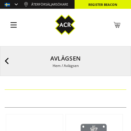
ÅTERFÖRSÄLJARSÖKARE
REGISTER BEACON
AVLÄGSEN
Hem
/
Avlägsen