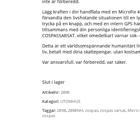
inte är förberedd.
Lägg kraften i din handflata med en MicroFix 4
förvandla den livshotande situationen till en l
trycka på en knapp, och med en intern GPS hä
tillsammans med din personliga identifieringsk
COSPASSARSAT, vilket omedelbart varnar sök- 
Detta är ett världsomspännande humanitärt l
liv, betalt med dina skattepengar, utan kosts
Var ansvarsfull, var förberedd, var säker.
Slut i lager
Artikelnr:
2898
Kategori:
UTOMHUS
Taggar:
2898
,
2898NH
,
cospas
,
cospas sarsat
,
Micro 
cospas