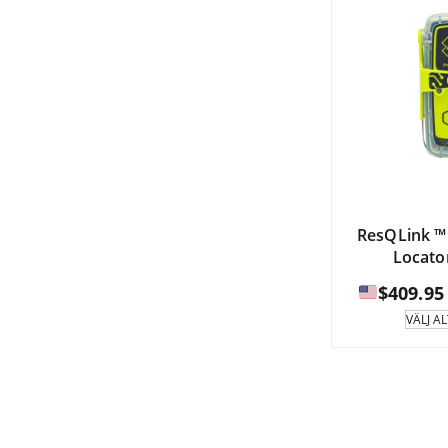
ResQLink ™
Locato
$
409.95
VÄLJ A