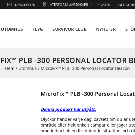
ÅTERFÖRSÄLJARSÖKARE
NEWSLETTER
REGISTER
INLOGGNI
UTOMHUS
FLYG
SURVIVOR CLUB
NYHETER
STÖ
FIX™ PLB -300 PERSONAL LOCATOR 
Hem
/
Utomhus
/
MicroFix™ PLB -300 Personal Locator Beacon
MicroFix™ PLB -300 Personal Loca
Denna produkt har utgått.
Olyckor händer varje dag, oavsett om du är ute 
område eller helt enkelt campar eller jagar u
omedelbart bli en livshotande situation, och r