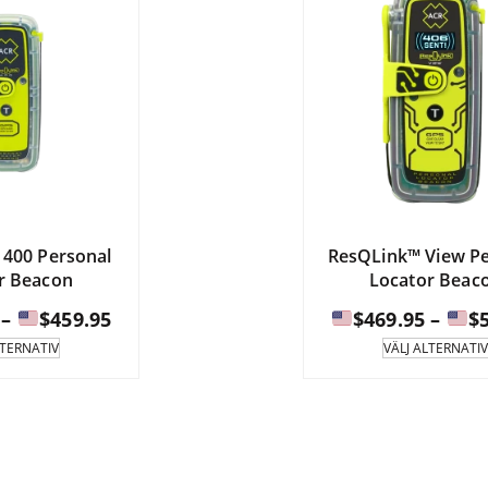
 400 Personal
ResQLink™ View Pe
r Beacon
Locator Beac
Prisintervall:
–
$
459.95
$
469.95
–
$
Denna
LTERNATIV
VÄLJ ALTERNATIV
produkt
$409.95
har
till
flera
varianter.
$459.95
Alternativen
kan