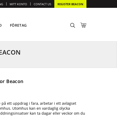
NG
MITT KONTO
CONTACT US
REGISTER BEACON
D
FÖRETAG
BEACON
tor Beacon
på ett uppdrag i fara, arbetar i ett avlägset
tomhus. Utomhus kan en vardaglig olycka
äddningsinsatser kan ta dagar eller veckor om du