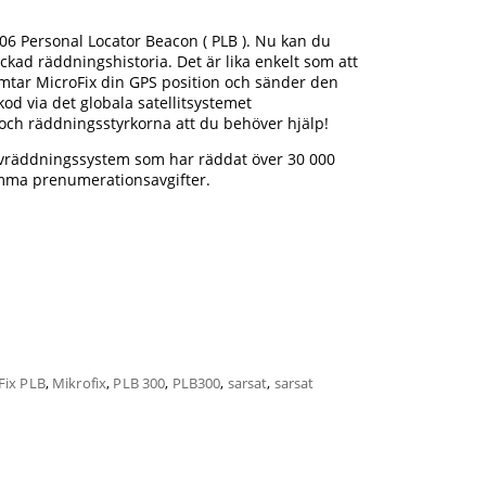
06 Personal Locator Beacon ( PLB ). Nu kan du
yckad räddningshistoria. Det är lika enkelt som att
mtar MicroFix din GPS position och sänder den
od via det globala satellitsystemet
och räddningsstyrkorna att du behöver hjälp!
ivräddningssystem som har räddat över 30 000
amma prenumerationsavgifter.
Fix PLB
,
Mikrofix
,
PLB 300
,
PLB300
,
sarsat
,
sarsat