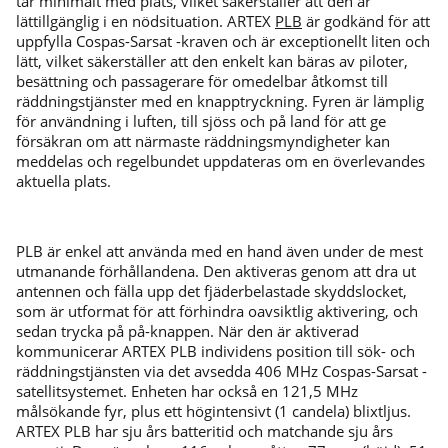
tar minimalt med plats, vilket säkerställer att den är
lättillgänglig i en nödsituation. ARTEX
PLB
är godkänd för att
uppfylla Cospas-Sarsat -kraven och är exceptionellt liten och
lätt, vilket säkerställer att den enkelt kan bäras av piloter,
besättning och passagerare för omedelbar åtkomst till
räddningstjänster med en knapptryckning. Fyren är lämplig
för användning i luften, till sjöss och på land för att ge
försäkran om att närmaste räddningsmyndigheter kan
meddelas och regelbundet uppdateras om en överlevandes
aktuella plats.
PLB är enkel att använda med en hand även under de mest
utmanande förhållandena. Den aktiveras genom att dra ut
antennen och fälla upp det fjäderbelastade skyddslocket,
som är utformat för att förhindra oavsiktlig aktivering, och
sedan trycka på på-knappen. När den är aktiverad
kommunicerar ARTEX PLB individens position till sök- och
räddningstjänsten via det avsedda 406 MHz Cospas-Sarsat -
satellitsystemet. Enheten har också en 121,5 MHz
målsökande fyr, plus ett högintensivt (1 candela) blixtljus.
ARTEX PLB har sju års batteritid och matchande sju års