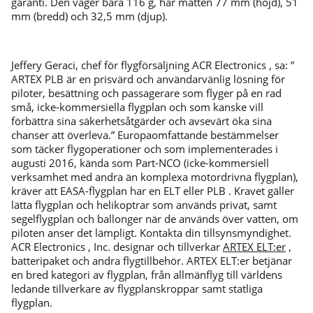
garanti. Den väger bara 116 g, har måtten 77 mm (höjd), 51
mm (bredd) och 32,5 mm (djup).
Jeffery Geraci, chef för flygförsäljning ACR Electronics , sa: ”
ARTEX PLB är en prisvärd och användarvänlig lösning för
piloter, besättning och passagerare som flyger på en rad
små, icke-kommersiella flygplan och som kanske vill
förbättra sina säkerhetsåtgärder och avsevärt öka sina
chanser att överleva.” Europaomfattande bestämmelser
som täcker flygoperationer och som implementerades i
augusti 2016, kända som Part-NCO (icke-kommersiell
verksamhet med andra än komplexa motordrivna flygplan),
kräver att EASA-flygplan har en ELT eller PLB . Kravet gäller
lätta flygplan och helikoptrar som används privat, samt
segelflygplan och ballonger när de används över vatten, om
piloten anser det lämpligt. Kontakta din tillsynsmyndighet.
ACR Electronics , Inc. designar och tillverkar
ARTEX ELT:er
,
batteripaket och andra flygtillbehör. ARTEX ELT:er betjänar
en bred kategori av flygplan, från allmänflyg till världens
ledande tillverkare av flygplanskroppar samt statliga
flygplan.