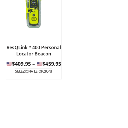
ResQLink™ 400 Personal
Locator Beacon
Fascia
$
409.95
–
$
459.95
di
Questo
SELEZIONA LE OPZIONI
prodotto
prezzo:
è
da
disponibile
in
$409.95
diverse
a
varianti.
Le
opzioni
$459.95
possono
essere