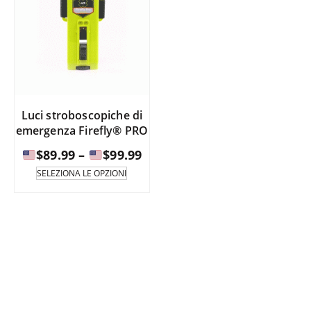
Luci stroboscopiche di
emergenza Firefly® PRO
Fascia
$
89.99
–
$
99.99
di
Questo
SELEZIONA LE OPZIONI
prodotto
prezzo:
è
da
disponibile
in
$89.99
diverse
a
varianti.
Le
opzioni
$99.99
possono
essere