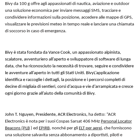
Bivy da 100 g offre agli appassionati di nautica, aviazione e outdoor
una soluzione economica per inviare messaggi SMS, tracciare e
condividere informazioni sulla posizione, accedere alle mappe di GPS,
visualizzare le previsioni meteo in tempo reale e lanciare una chiamata
di soccorso in caso di emergenza.
Bivy è stata fondata da Vance Cook, un appassionato alpinista,
scalatore, avventuriero all’aperto e sviluppatore di software di lunga
data, che ha riconosciuto la necessità di trovare, seguire e condividere
le avventure all’aperto in tutti gli Stati Uniti. BivyL’applicazione
identifica e raccoglie i dettagli, la posizione e i percorsi completi di
decine di migliaia di sentieri, corsi d’acqua e vie d’arrampicata e cresce
ogni giorno grazie all’aiuto della comunità di Bivy.
John T. Nguyen, Presidente, ACR Electronics,
ha detto: “ACR
Electronics è nota per i suoi Cospas Sarsat 406 MHz
Personal Locator
Beacons (PLB
) ed
EPIRB
, nonché per gli
ELT per aerei
, che forniscono
una soluzione salvavita senza abbonamento a diportisti, piloti e