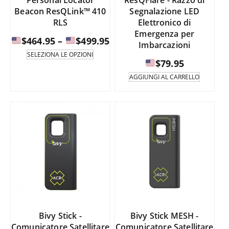
Personal Locator
ResQFlare - Razzo di
prodotto
del
Beacon ResQLink™ 410
Segnalazione LED
prodotto.
RLS
Elettronico di
Emergenza per
Fascia
$
464.95
–
$
499.95
Imbarcazioni
di
Questo
SELEZIONA LE OPZIONI
prodotto
$
79.95
prezzo:
è
da
AGGIUNGI AL CARRELLO
disponibile
in
$464.95
diverse
a
varianti.
Le
opzioni
$499.95
possono
essere
selezionate
nella
pagina
del
prodotto.
Bivy Stick -
Bivy Stick MESH -
Comunicatore Satellitare
Comunicatore Satellitare