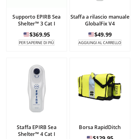
nella
pagina
Supporto EPIRB Sea
Staffa a rilascio manuale
del
Shelter™ 3 Cat I
GlobalFix V4
prodotto.
$
369.95
$
49.99
PER SAPERNE DI PIÙ
AGGIUNGI AL CARRELLO
Staffa EPIRB Sea
Borsa RapidDitch
Shelter™ 4 Cat I
$
129.95