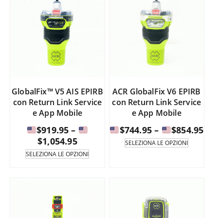
GlobalFix™ V5 AIS EPIRB
ACR GlobalFix V6 EPIRB
con Return Link Service
con Return Link Service
e App Mobile
e App Mobile
Fas
$
919.95
–
$
744.95
–
$
854.95
Fascia
di
$
1,054.95
Questo
SELEZIONA LE OPZIONI
prodotto
di
pre
Questo
SELEZIONA LE OPZIONI
è
prodotto
prezzo:
da
disponib
è
da
in
disponibile
$74
diverse
in
$919.95
a
varianti.
diverse
a
Le
varianti.
opzioni