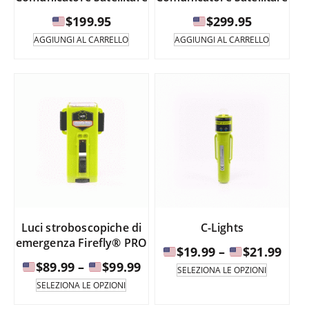
$
199.95
$
299.95
AGGIUNGI AL CARRELLO
AGGIUNGI AL CARRELLO
Luci stroboscopiche di
C-Lights
emergenza Firefly® PRO
Fasc
$
19.99
–
$
21.99
Fascia
$
89.99
–
$
99.99
di
Questo
SELEZIONA LE OPZIONI
prodotto
di
Questo
prez
SELEZIONA LE OPZIONI
è
prodotto
prezzo:
da
disponib