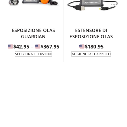
pagina
del
prodotto.
ESPOSIZIONE OLAS
ESTENSORE DI
GUARDIAN
ESPOSIZIONE OLAS
Fascia
$
42.95
–
$
367.95
$
180.95
di
Questo
SELEZIONA LE OPZIONI
AGGIUNGI AL CARRELLO
prodotto
prezzo:
è
da
disponibile
in
$42.95
diverse
a
varianti.
Le
opzioni
$367.95
possono
essere
selezionate
nella
pagina