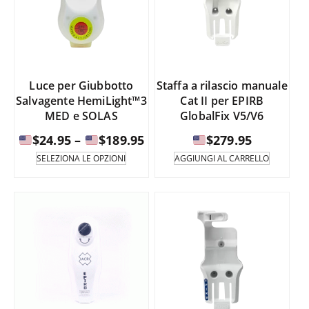
opzioni
$289.95
possono
essere
selezionate
nella
pagina
Luce per Giubbotto
Staffa a rilascio manuale
del
Salvagente HemiLight™3
Cat II per EPIRB
prodotto.
MED e SOLAS
GlobalFix V5/V6
Fascia
$
24.95
–
$
189.95
$
279.95
di
Questo
SELEZIONA LE OPZIONI
AGGIUNGI AL CARRELLO
prodotto
prezzo:
è
da
disponibile
in
$24.95
diverse
a
varianti.
Le
opzioni
$189.95
possono
essere
selezionate