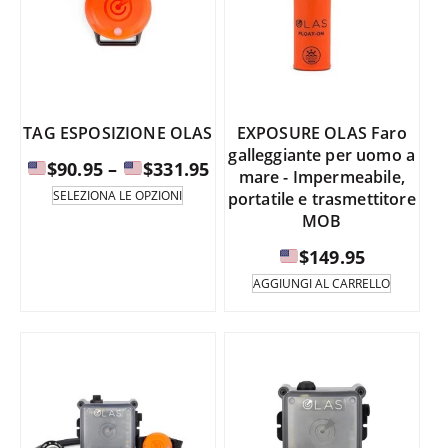
TAG ESPOSIZIONE OLAS
EXPOSURE OLAS Faro
galleggiante per uomo a
Fascia
$
90.95
–
$
331.95
mare - Impermeabile,
di
Questo
SELEZIONA LE OPZIONI
portatile e trasmettitore
prodotto
prezzo:
MOB
è
da
disponibile
$
149.95
in
$90.95
AGGIUNGI AL CARRELLO
diverse
a
varianti.
Le
opzioni
$331.95
possono
essere
selezionate
nella