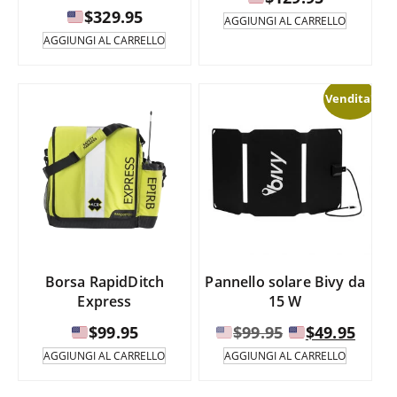
$
329.95
AGGIUNGI AL CARRELLO
AGGIUNGI AL CARRELLO
Vendita!
Borsa RapidDitch
Pannello solare Bivy da
Express
15 W
Il
Il
$
99.95
$
99.95
$
49.95
prezzo
prez
AGGIUNGI AL CARRELLO
AGGIUNGI AL CARRELLO
originale
attu
era:
è: