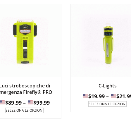
in
$464.95
diverse
a
varianti.
Le
opzioni
$499.95
possono
essere
selezionate
nella
pagina
del
prodotto.
Luci stroboscopiche di
C-Lights
mergenza Firefly® PRO
$
19.99
–
$
21.9
Fascia
$
89.99
–
$
99.99
Q
SELEZIONA LE OPZIONI
pr
di
Questo
SELEZIONA LE OPZIONI
è
prodotto
prezzo:
di
è
da
in
disponibile