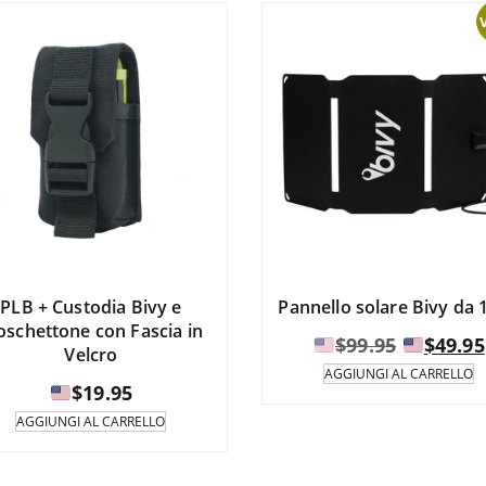
di
in
$89.99
va
diverse
a
L
varianti.
op
Le
p
opzioni
$99.99
es
possono
se
essere
ne
selezionate
pa
nella
de
pagina
pr
del
prodotto.
PLB + Custodia Bivy e
Pannello solare Bivy da 
schettone con Fascia in
Il
$
99.95
$
49.95
Velcro
prezzo
AGGIUNGI AL CARRELLO
$
19.95
original
era:
AGGIUNGI AL CARRELLO
$99.95.