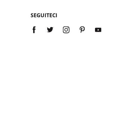
SEGUITECI
Localizzatore di rivenditori
Restituzione, cambi e promozioni
Riparazioni
Supporto
Marine legacy products
Outdoor legacy products
gono utilizzati per salvare vite umane™