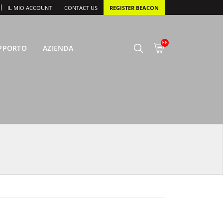
IL MIO ACCOUNT
CONTACT US
REGISTER BEACON
86
PPORTO
AZIENDA