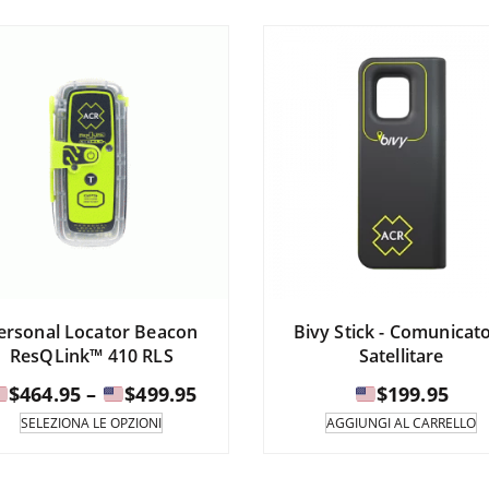
disponibile
di
in
in
$469.95
diverse
di
a
varianti.
va
Le
L
opzioni
$599.95
op
possono
p
essere
es
selezionate
se
nella
ne
pagina
pa
del
de
prodotto.
pr
ersonal Locator Beacon
Bivy Stick - Comunicat
ResQLink™ 410 RLS
Satellitare
Fascia
$
464.95
–
$
499.95
$
199.95
di
Questo
SELEZIONA LE OPZIONI
AGGIUNGI AL CARRELLO
prodotto
prezzo:
è
da
disponibile