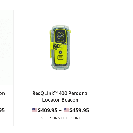
con
ResQLink™ 400 Personal
Locator Beacon
Fascia
Fascia
95
$
409.95
–
$
459.95
di
di
uesto
Questo
SELEZIONA LE OPZIONI
odotto
prodotto
prezzo:
prezzo:
è
da
da