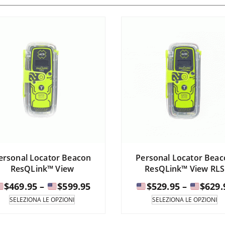
ersonal Locator Beacon
Personal Locator Bea
ResQLink™ View
ResQLink™ View RLS
Fascia
$
469.95
–
$
599.95
$
529.95
–
$
629.
di
Questo
Q
SELEZIONA LE OPZIONI
SELEZIONA LE OPZIONI
prodotto
pr
prezzo:
è
è
da