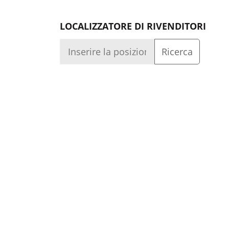
LOCALIZZATORE DI RIVENDITORI
Qualità
Azienda
Accesso
Capacità
Azienda
Realizziamo prodotti di qualità sapendo che ven