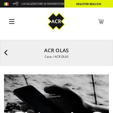
LOCALIZZATORE DI RIVENDITORI
REGISTER BEACON
ACR OLAS
Casa
/
ACR OLAS