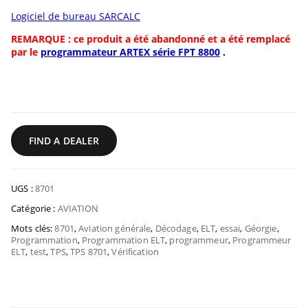
Logiciel de bureau SARCALC
REMARQUE : ce produit a été abandonné et a été remplacé
par le
programmateur ARTEX série FPT 8800
.
FIND A DEALER
UGS :
8701
Catégorie :
AVIATION
Mots clés:
8701
,
Aviation générale
,
Décodage
,
ELT
,
essai
,
Géorgie
,
Programmation
,
Programmation ELT
,
programmeur
,
Programmeur
ELT
,
test
,
TPS
,
TPS 8701
,
Vérification