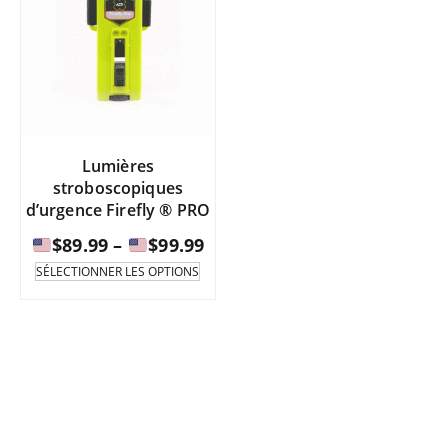
Lumières
stroboscopiques
d’urgence Firefly ® PRO
Fourchette
$
89.99
–
$
99.99
de
Ce
SÉLECTIONNER LES OPTIONS
produit
prix
existe
:
en
de
plusieurs
variantes.
$89.99
Les
à
options
peuvent
être