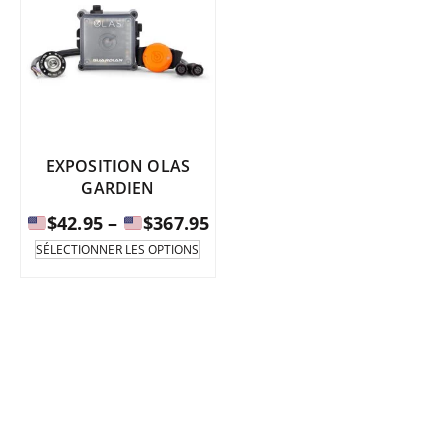
EXPOSITION OLAS
GARDIEN
Fourchette
$
42.95
–
$
367.95
de
Ce
SÉLECTIONNER LES OPTIONS
produit
prix
existe
:
en
de
plusieurs
variantes.
$42.95
Les
à
options
peuvent
être
$367.95
sélectionnées