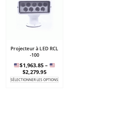
Projecteur à LED RCL
-100
$
1,963.85
–
Fourchette
$
2,279.95
de
Ce
SÉLECTIONNER LES OPTIONS
produit
prix
existe
:
en
de
plusieurs
variantes.
$1,963.85
Les
à
options
peuvent
être