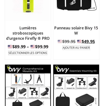
être
être
$629.95
$49
sélectionnées
sélect
sur
sur
la
la
page
page
Lumières
Panneau solaire Bivy 15
du
du
stroboscopiques
W
produit.
produi
d’urgence Firefly ® PRO
Le
Le
$
99.95
$
49.95
Fourchette
$
89.99
–
$
99.99
prix
prix
AJOUTER AU PANIER
de
Ce
initial
actu
SÉLECTIONNER LES OPTIONS
produit
prix
était :
est :
existe
:
en
de
$99.95.
$49.9
plusieurs
variantes.
$89.99
Les
à
options
peuvent
être
$99.99
sélectionnées
sur