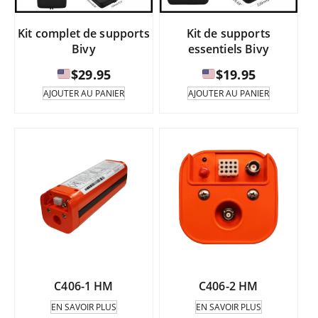
la
page
Kit complet de supports
Kit de supports
du
Bivy
essentiels Bivy
produit.
$
29.95
$
19.95
AJOUTER AU PANIER
AJOUTER AU PANIER
C406-1 HM
C406-2 HM
EN SAVOIR PLUS
EN SAVOIR PLUS