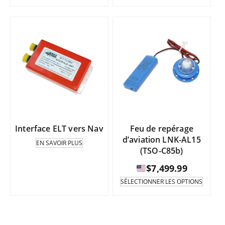
Interface ELT vers Nav
Feu de repérage
d’aviation LNK-AL15
EN SAVOIR PLUS
(TSO-C85b)
$
7,499.99
Ce
SÉLECTIONNER LES OPTIONS
produi
existe
en
plusie