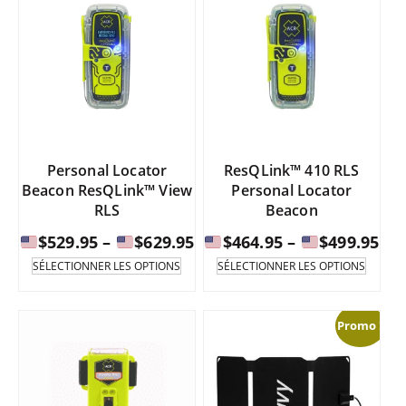
Personal Locator
ResQLink™ 410 RLS
Beacon ResQLink™ View
Personal Locator
RLS
Beacon
Fourchette
Fou
$
529.95
–
$
629.95
$
464.95
–
$
499.95
de
de
Ce
Ce
SÉLECTIONNER LES OPTIONS
SÉLECTIONNER LES OPTIONS
produit
produi
prix
pri
existe
existe
:
:
en
en
de
de
Promo !
plusieurs
plusie
variantes.
varian
$529.95
$46
Les
Les
à
à
options
option
peuvent
peuve