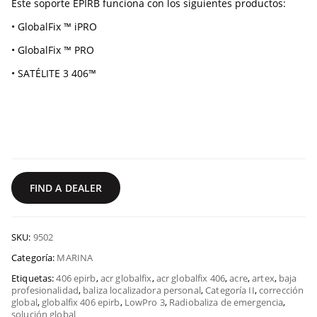
Este soporte EPIRB funciona con los siguientes productos:
• GlobalFix ™ iPRO
• GlobalFix ™ PRO
• SATÉLITE 3 406™
FIND A DEALER
SKU:
9502
Categoría:
MARINA
Etiquetas:
406 epirb
,
acr globalfix
,
acr globalfix 406
,
acre
,
artex
,
baja
profesionalidad
,
baliza localizadora personal
,
Categoría II
,
corrección
global
,
globalfix 406 epirb
,
LowPro 3
,
Radiobaliza de emergencia
,
solución global