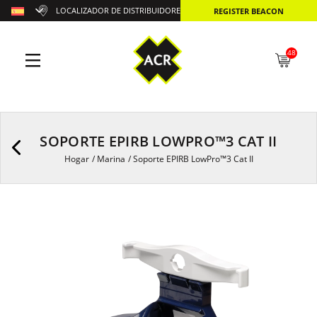
LOCALIZADOR DE DISTRIBUIDORES
REGISTER BEACON
48
SOPORTE EPIRB LOWPRO™3 CAT II
Hogar
/
Marina
/
Soporte EPIRB LowPro™3 Cat II