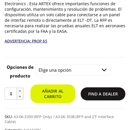
pr
Electronics . Esta ARTEX ofrece importantes funciones de
configuración, mantenimiento y resolución de problemas. El
dispositivo utiliza un solo cable para conectarse a un panel
de interfaz remoto o directamente al ELT -DT. La RFP es
$1
necesaria para realizar las pruebas anuales ELT en aeronaves
certificadas por la FAA y la EASA.
a
ADVERTENCIA: PROP 65
$1
Opciones de
producto
Panel
AÑADIR AL
FIND A DEALER
de
CARRITO
funciones
remotas
cantidad
SKU:
A3-06-3359 (RFP Only) / A3-06-3538 (RFP and 25' Interface
Cable)