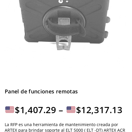
Panel de funciones remotas
R
$
1,407.29
–
$
12,317.13
d
La RFP es una herramienta de mantenimiento creada por
ARTEX para brindar soporte al ELT 5000 ( ELT -DT) ARTEX ACR