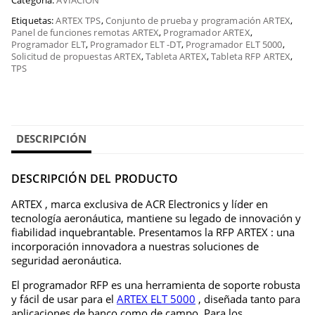
Categoría:
AVIACIÓN
Etiquetas:
ARTEX TPS
,
Conjunto de prueba y programación ARTEX
,
Panel de funciones remotas ARTEX
,
Programador ARTEX
,
Programador ELT
,
Programador ELT -DT
,
Programador ELT 5000
,
Solicitud de propuestas ARTEX
,
Tableta ARTEX
,
Tableta RFP ARTEX
,
TPS
DESCRIPCIÓN
DESCRIPCIÓN DEL PRODUCTO
ARTEX , marca exclusiva de ACR Electronics y líder en
tecnología aeronáutica, mantiene su legado de innovación y
fiabilidad inquebrantable. Presentamos la RFP ARTEX : una
incorporación innovadora a nuestras soluciones de
seguridad aeronáutica.
El programador RFP es una herramienta de soporte robusta
y fácil de usar para el
ARTEX ELT 5000
, diseñada tanto para
aplicaciones de banco como de campo. Para los