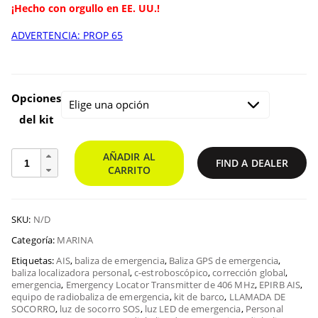
de
¡Hecho con orgullo en EE. UU.!
preci
ADVERTENCIA: PROP 65
$809
Opciones
a
del kit
Kits
AÑADIR AL
FIND A DEALER
$1,3
de
CARRITO
seguridad
para
embarcaciones
SKU:
N/D
GlobalFix
V6
Categoría:
MARINA
cantidad
Etiquetas:
AIS
,
baliza de emergencia
,
Baliza GPS de emergencia
,
baliza localizadora personal
,
c-estroboscópico
,
corrección global
,
emergencia
,
Emergency Locator Transmitter de 406 MHz
,
EPIRB AIS
,
equipo de radiobaliza de emergencia
,
kit de barco
,
LLAMADA DE
SOCORRO
,
luz de socorro SOS
,
luz LED de emergencia
,
Personal