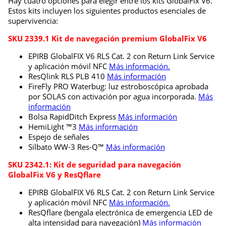
Hay cuatro opciones para elegir entre los kits GlobalFix V6.
Estos kits incluyen los siguientes productos esenciales de
supervivencia:
SKU 2339.1 Kit de navegación premium GlobalFix V6
EPIRB GlobalFIX V6 RLS Cat. 2 con Return Link Service
y aplicación móvil NFC
Más información.
ResQlink RLS PLB 410
Más información
FireFly PRO Waterbug: luz estroboscópica aprobada
por SOLAS con activación por agua incorporada.
Más
información
Bolsa RapidDitch Express
Más información
HemiLight ™3
Más información
Espejo de señales
Silbato WW-3 Res-Q™
Más información
SKU 2342.1: Kit de seguridad para navegación
GlobalFix V6 y ResQflare
EPIRB GlobalFIX V6 RLS Cat. 2 con Return Link Service
y aplicación móvil NFC
Más información.
ResQflare (bengala electrónica de emergencia LED de
alta intensidad para navegación)
Más información