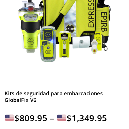
Kits de seguridad para embarcaciones
GlobalFix V6
Rang
$
809.95
–
$
1,349.95