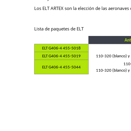
Los ELT ARTEX son la elección de las aeronaves d
Lista de paquetes de ELT
Ant
ELT G406-4 455-5018
ELT G406-4 455-5019
110-320 (blanco) y
110
ELT G406-4 455-5044
110-320 (blanco) y