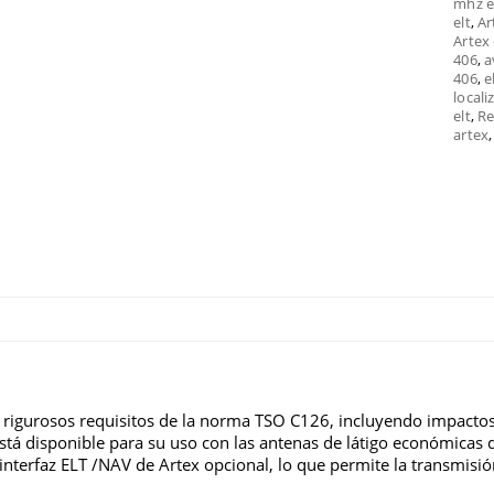
mhz e
elt
,
Ar
Artex 
406
,
a
406
,
e
locali
elt
,
Re
artex
 rigurosos requisitos de la norma TSO C126, incluyendo impactos
tá disponible para su uso con las antenas de látigo económicas d
 interfaz ELT /NAV de Artex opcional, lo que permite la transmisió