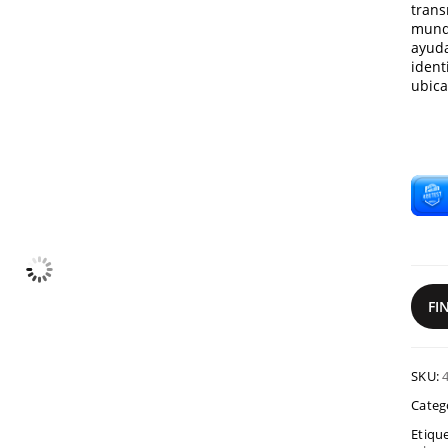
trans
mundi
ayuda
ident
ubica
FI
SKU:
Categ
Etiqu