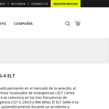
ESO
MI CUENTA
CONTACT US
REGISTER BEACON
OYO
COMPAÑÍA
6-4 ELT
ado pensando en el mercado de la aviación, el
misor localizador de emergencias ( ELT ) Artex
4 se comunica en las tres frecuencias de
encia (121.5, 243.0 y 406 MHz). El ELT G406-4 se
a automáticamente durante un accidente y