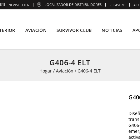
LOCALIZADOR DE DISTRIBUIDORES
NEWSLETTER
REGISTRO
ACC
TERIOR
AVIACIÓN
SURVIVOR CLUB
NOTICIAS
AP
G406-4 ELT
Hogar
/
Aviación
/
G406-4 ELT
G40
Diseñ
trans
G406-
emerg
activ