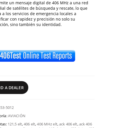
mite un mensaje digital de 406 MHz a una red
al de satélites de búsqueda y rescate, lo que
 a los servicios de emergencia locales a
ificar con rapidez y precisión no solo su
ción, sino también su identidad.
ND A DEALER
453-5012
oría:
AVIACIÓN
etas:
121,5 elt
,
406 elt
,
406 MHz elt
,
ack 406 elt
,
ack 406