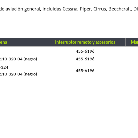
e aviación general, incluidas Cessna, Piper, Cirrus, Beechcraft, 
ena
Interruptor remoto y accesorios
Man
455-6196
 110-320-04 (negro)
455-6196
-324
455-6196
 110-320-04 (negro)