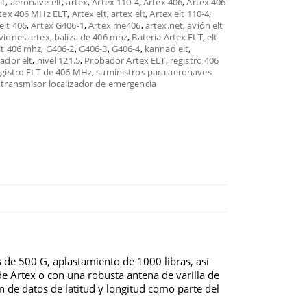
lt
,
aeronave elt
,
artex
,
Artex 110-4
,
Artex 406
,
Artex 406
tex 406 MHz ELT
,
Artex elt
,
artex elt
,
Artex elt 110-4
,
elt 406
,
Artex G406-1
,
Artex me406
,
artex.net
,
avión elt
viones artex
,
baliza de 406 mhz
,
Batería Artex ELT
,
elt
lt 406 mhz
,
G406-2
,
G406-3
,
G406-4
,
kannad elt
,
zador elt
,
nivel 121.5
,
Probador Artex ELT
,
registro 406
gistro ELT de 406 MHz
,
suministros para aeronaves
,
transmisor localizador de emergencia
 de 500 G, aplastamiento de 1000 libras, así
e Artex o con una robusta antena de varilla de
n de datos de latitud y longitud como parte del