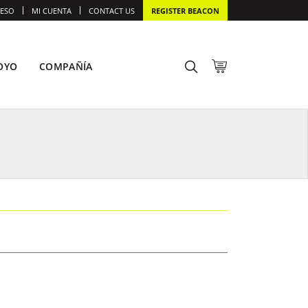
ESO
MI CUENTA
CONTACT US
REGISTER BEACON
OYO
COMPAÑÍA