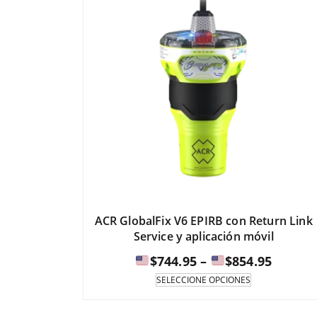
ACR GlobalFix V6 EPIRB con Return Link
Service y aplicación móvil
Rango
$
744.95
–
$
854.95
de
Este
SELECCIONE OPCIONES
producto
precios
tiene