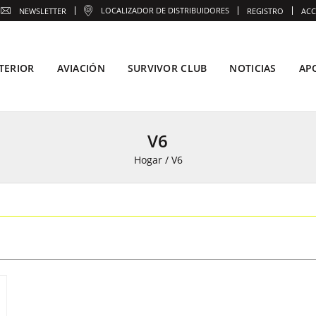
LOCALIZADOR DE DISTRIBUIDORES
NEWSLETTER
REGISTRO
ACC
TERIOR
AVIACIÓN
SURVIVOR CLUB
NOTICIAS
AP
V6
Hogar
/
V6