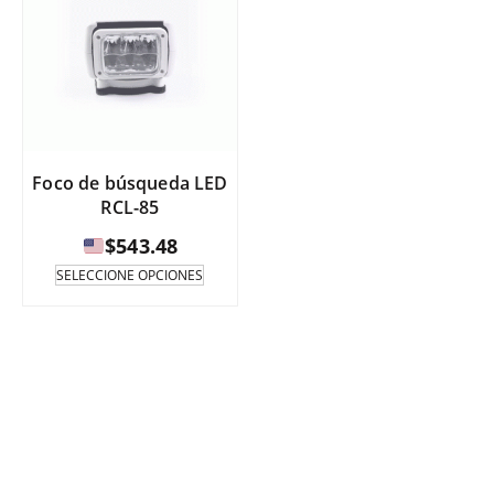
Foco de búsqueda LED
RCL-85
$
543.48
Este
SELECCIONE OPCIONES
producto
tiene
varias
variantes.
Las
opciones
se
pueden
seleccionar
en