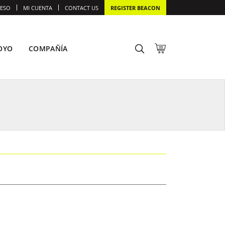
ESO
MI CUENTA
CONTACT US
REGISTER BEACON
OYO
COMPAÑÍA