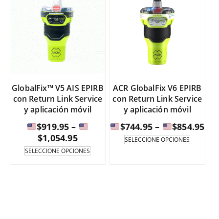
GlobalFix™ V5 AIS EPIRB
ACR GlobalFix V6 EPIRB
con Return Link Service
con Return Link Service
y aplicación móvil
y aplicación móvil
Ra
$
919.95
–
$
744.95
–
$
854.95
Rango
de
$
1,054.95
Este
SELECCIONE OPCIONES
product
de
pre
Este
SELECCIONE OPCIONES
tiene
producto
precios:
varias
tiene
$74
variante
varias
$919.95
a
Las
variantes.
a
opcione
Las
$85
se
opciones
$1,054.95
pueden
se