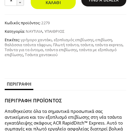
RapidDitch
ΚΑΛΆΘΙ
Express
ποσότητα
Κωδικός προϊόντος:
2279
Κατηγορία:
ΝΑΥΤΙΛΊΑ
,
ΥΠΑΊΘΡΙΟΣ
Ετικέτες:
γρήγορο χαντάκι
,
εξοπλισμός επιβίωσης
,
επιβίωση
,
θαλάσσια τσάντα τάφρων
,
Πλωτή τσάντα
,
τσάντα
,
τσάντα express
,
Τσάντα για τα έντομα
,
τσάντα επιβίωσης
,
τσάντα με εξοπλισμό
επιβίωσης
,
Τσάντα χαντακιού
ΠΕΡΙΓΡΑΦΉ
ΠΕΡΙΓΡΑΦΗ ΠΡΟΪΟΝΤΟΣ
Αποθηκεύστε όλα τα σημαντικά προσωπικά σας
αντικείμενα και τον εξοπλισμό επιβίωσης στη νέα τσάντα
εγκατάλειψης σκάφους ACR RapidDitch™ Express. Αυτό το
συμπαγές και πλωτό εργαλείο ασφαλείας διατηρεί βολικά