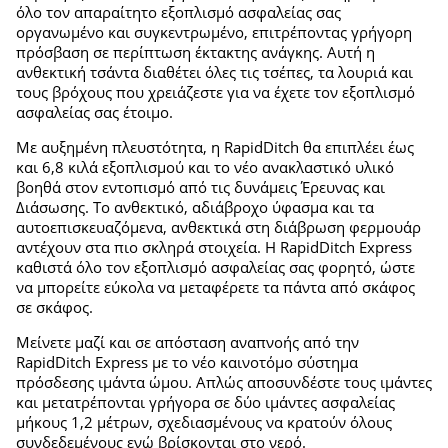
όλο τον απαραίτητο εξοπλισμό ασφαλείας σας
οργανωμένο και συγκεντρωμένο, επιτρέποντας γρήγορη
πρόσβαση σε περίπτωση έκτακτης ανάγκης. Αυτή η
ανθεκτική τσάντα διαθέτει όλες τις τσέπες, τα λουριά και
τους βρόχους που χρειάζεστε για να έχετε τον εξοπλισμό
ασφαλείας σας έτοιμο.
Με αυξημένη πλευστότητα, η RapidDitch θα επιπλέει έως
και 6,8 κιλά εξοπλισμού και το νέο ανακλαστικό υλικό
βοηθά στον εντοπισμό από τις δυνάμεις Έρευνας και
Διάσωσης. Το ανθεκτικό, αδιάβροχο ύφασμα και τα
αυτοεπισκευαζόμενα, ανθεκτικά στη διάβρωση φερμουάρ
αντέχουν στα πιο σκληρά στοιχεία. Η RapidDitch Express
καθιστά όλο τον εξοπλισμό ασφαλείας σας φορητό, ώστε
να μπορείτε εύκολα να μεταφέρετε τα πάντα από σκάφος
σε σκάφος.
Μείνετε μαζί και σε απόσταση αναπνοής από την
RapidDitch Express με το νέο καινοτόμο σύστημα
πρόσδεσης ιμάντα ώμου. Απλώς αποσυνδέστε τους ιμάντες
και μετατρέπονται γρήγορα σε δύο ιμάντες ασφαλείας
μήκους 1,2 μέτρων, σχεδιασμένους να κρατούν όλους
συνδεδεμένους ενώ βρίσκονται στο νερό.