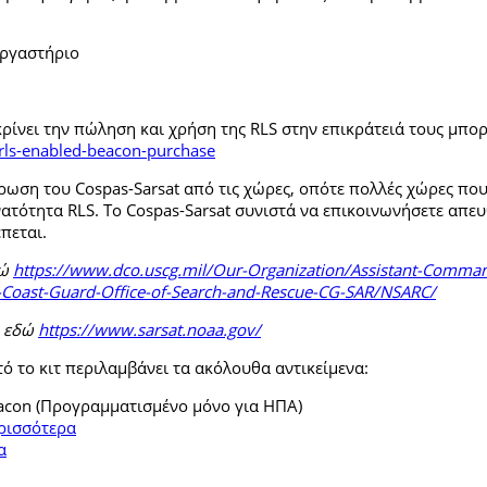
εργαστήριο
ίνει την πώληση και χρήση της RLS στην επικράτειά τους μπορε
/rls-enabled-beacon-purchase
ρωση του Cospas-Sarsat από τις χώρες, οπότε πολλές χώρες πο
νατότητα RLS
. Το Cospas-Sarsat συνιστά να επικοινωνήσετε απευθ
πεται.
δώ
https://www.dco.uscg.mil/Our-Organization/Assistant-Command
Coast-Guard-Office-of-Search-and-Rescue-CG-SAR/NSARC/
A εδώ
https://www.sarsat.noaa.gov/
ό το κιτ περιλαμβάνει τα ακόλουθα αντικείμενα:
eacon (Προγραμματισμένο μόνο για ΗΠΑ)
ρισσότερα
α