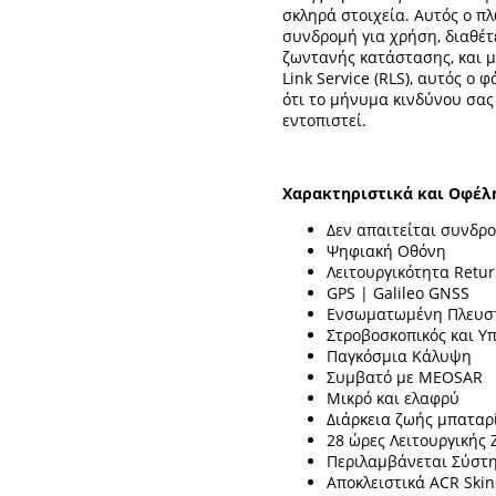
σκληρά στοιχεία. Αυτός ο πλ
συνδρομή για χρήση, διαθέ
ζωντανής κατάστασης, και μ
Link Service (RLS), αυτός ο
ότι το μήνυμα κινδύνου σας
εντοπιστεί.
Χαρακτηριστικά και Οφέλ
Δεν απαιτείται συνδρ
Ψηφιακή Οθόνη
Λειτουργικότητα Return
GPS | Galileo GNSS
Ενσωματωμένη Πλευσ
Στροβοσκοπικός και Υ
Παγκόσμια Κάλυψη
Συμβατό με MEOSAR
Μικρό και ελαφρύ
Διάρκεια ζωής μπαταρ
28 ώρες Λειτουργικής
Περιλαμβάνεται Σύστη
Αποκλειστικά ACR Ski