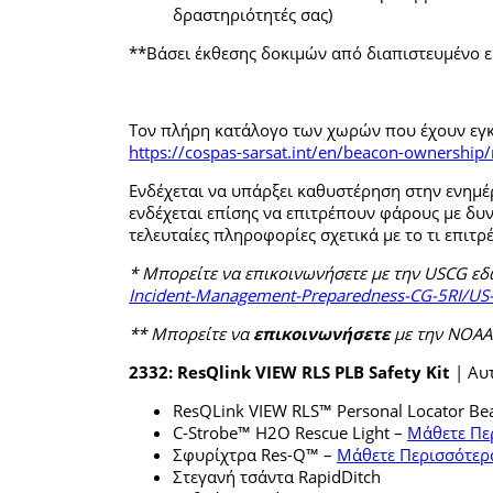
δραστηριότητές σας)
**Βάσει έκθεσης δοκιμών από διαπιστευμένο 
Τον πλήρη κατάλογο των χωρών που έχουν εγκρ
https://cospas-sarsat.int/en/beacon-ownership
Ενδέχεται να υπάρξει καθυστέρηση στην ενημέ
ενδέχεται επίσης να επιτρέπουν φάρους με δυ
τελευταίες πληροφορίες σχετικά με το τι επιτρέ
* Μπορείτε να επικοινωνήσετε με την USCG ε
Incident-Management-Preparedness-CG-5RI/US-
** Μπορείτε να
επικοινωνήσετε
με την NOA
2332: ResQlink VIEW RLS PLB Safety Kit
| Αυτ
ResQLink VIEW RLS™ Personal Locator B
C-Strobe™ H2O Rescue Light –
Μάθετε Πε
Σφυρίχτρα Res-Q™ –
Μάθετε Περισσότερ
Στεγανή τσάντα RapidDitch