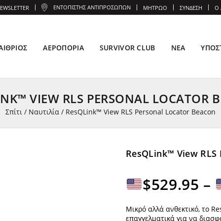
ΕΝΤΟΠΙΣΤΉΣ ΑΝΤΙΠΡΟΣΏΠΩΝ
EWSLETTER
ΜΗΤΡΏΟ
ΣΎΝΔΕΣΗ
Ο
ΑΊΘΡΙΟΣ
ΑΕΡΟΠΟΡΊΑ
SURVIVOR CLUB
ΝΈΑ
ΥΠΟΣ
INK™ VIEW RLS PERSONAL LOCATOR 
Σπίτι
/
Ναυτιλία
/
ResQLink™ View RLS Personal Locator Beacon
ResQLink™ View RLS 
$
529.95
–
Μικρό αλλά ανθεκτικό, το Re
επαγγελματικά για να διασφα