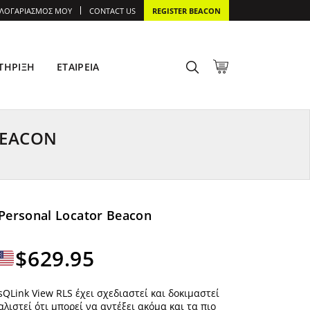
 ΛΟΓΑΡΙΑΣΜΌΣ ΜΟΥ
CONTACT US
REGISTER BEACON
ΤΉΡΙΞΗ
ΕΤΑΙΡΕΊΑ
BEACON
Personal Locator Beacon
Εύρος
$
629.95
τιμών:
sQLink View RLS έχει σχεδιαστεί και δοκιμαστεί
λιστεί ότι μπορεί να αντέξει ακόμα και τα πιο