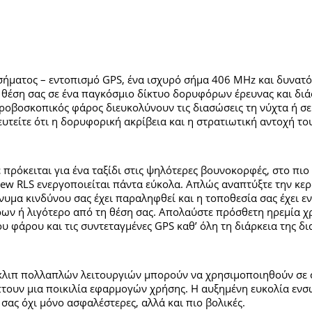
σήματος – εντοπισμό GPS, ένα ισχυρό σήμα 406 MHz και δυνατό
τη θέση σας σε ένα παγκόσμιο δίκτυο δορυφόρων έρευνας και δ
οβοσκοπικός φάρος διευκολύνουν τις διασώσεις τη νύχτα ή σε 
τευτείτε ότι η δορυφορική ακρίβεια και η στρατιωτική αντοχή το
ε πρόκειται για ένα ταξίδι στις ψηλότερες βουνοκορφές, στο πι
View RLS ενεργοποιείται πάντα εύκολα. Απλώς αναπτύξτε την κερ
νυμα κινδύνου σας έχει παραληφθεί και η τοποθεσία σας έχει ε
ρων ή λιγότερο από τη θέση σας. Απολαύστε πρόσθετη ηρεμία
υ φάρου και τις συντεταγμένες GPS καθ’ όλη τη διάρκεια της δ
 κλιπ πολλαπλών λειτουργιών μπορούν να χρησιμοποιηθούν σε
τουν μια ποικιλία εφαρμογών χρήσης. Η αυξημένη ευκολία ενσ
 σας όχι μόνο ασφαλέστερες, αλλά και πιο βολικές.