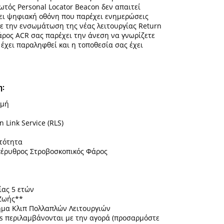
ωτός Personal Locator Beacon δεν απαιτεί
τει ψηφιακή οθόνη που παρέχει ενημερώσεις
$529.95
ε την ενσωμάτωση της νέας λειτουργίας Return
 φάρος ACR σας παρέχει την άνεση να γνωρίζετε
έως
 έχει παραληφθεί και η τοποθεσία σας έχει
$629.95
η:
ομή
 Link Service (RLS)
τότητα
πέρυθρος Στροβοσκοπικός Φάρος
ίας 5 ετών
 Ζωής**
μα Κλιπ Πολλαπλών Λειτουργιών
ns περιλαμβάνονται με την αγορά (προσαρμόστε