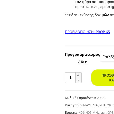
τον φάρο σας και προσ
προτιμώμενες δραστηρ
**Βάσει έκθεσης δοκιμών α
ΠΡΟΕΙΔΟΠΟΙΗΣΗ: PROP 65
Προγραμματισμός
/ Κιτ
ResQLink™
ΠΡΟΣΘ
View
ΚΑ
RLS
Personal
Locator
Κωδικός προϊόντος:
2932
Beacon
ποσότητα
Κατηγορία:
ΝΑΥΤΙΛΊΑ
,
ΥΠΑΊΘΡΙ
Ετικέτες:
406
,
406 MHz
,
acr
,
GPS