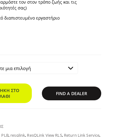
αρμόστε τον στον τρόπο ζωής και τις
ιότητές σας)
πό διαπιστευμένο εργαστήριο
ΉΚΗ ΣΤΟ
FIND A DEALER
ΛΆΘΙ
ΟΣ
,
PLB
,
resqlink
,
ResQLink View RLS
,
Return Link Service
,