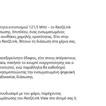
τητα εντοπισμού 121,5 MHz – το ResQLink
ιάσωσης. Επιπλέον, ένας ενσωματωμένος
συνθήκες χαμηλής ορατότητας. Είτε στην
υ ResQLink, θέτουν τη διάσωση στα χέρια σας.
ο ανεξερεύνητο έδαφος, είτε στους απέραντους
αία, πατήστε το κουμπί ενεργοποίησης και ο
ντοπιστεί, ενώ παράλληλα θα καθοδηγεί
 χρησιμοποιώντας την ενσωματωμένη ψηφιακή
ιαδικασίας διάσωσης.
 συνδυασμό με τον φάρο, παρέχοντας
ωμάτωσης του ResQLink View στο άτομό σας ή