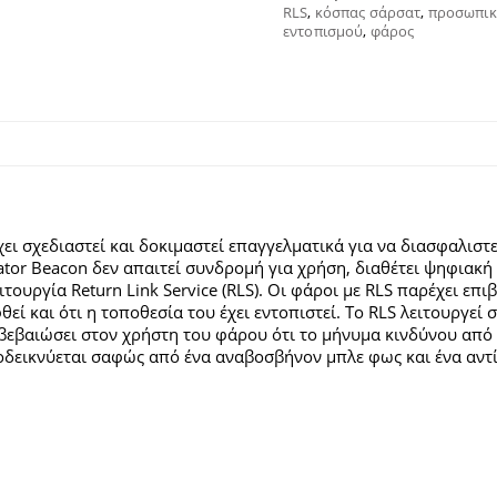
RLS
,
κόσπας σάρσατ
,
προσωπικό
εντοπισμού
,
φάρος
ει σχεδιαστεί και δοκιμαστεί επαγγελματικά για να διασφαλιστεί
cator Beacon δεν απαιτεί συνδρομή για χρήση, διαθέτει ψηφιακ
τουργία Return Link Service (RLS). Οι φάροι με RLS
παρέχει επι
εί και ότι η τοποθεσία του έχει εντοπιστεί. Το RLS λειτουργεί
ιβεβαιώσει στον χρήστη του φάρου ότι το μήνυμα κινδύνου από
ποδεικνύεται σαφώς από ένα αναβοσβήνον μπλε φως και ένα αν