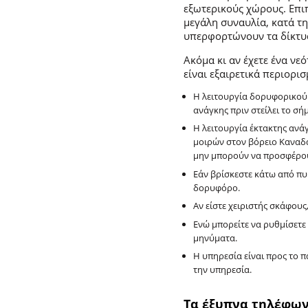
εξωτερικούς χώρους. Επι
μεγάλη συναυλία, κατά τ
υπερφορτώνουν τα δίκτυα
Ακόμα κι αν έχετε ένα νεό
είναι εξαιρετικά περιορισ
Η λειτουργία δορυφορικού 
ανάγκης πριν στείλει το σή
Η λειτουργία έκτακτης ανά
μοιρών στον βόρειο Καναδά
μην μπορούν να προσφέρο
Εάν βρίσκεστε κάτω από πυ
δορυφόρο.
Αν είστε χειριστής σκάφους
Ενώ μπορείτε να ρυθμίσετε
μηνύματα.
Η υπηρεσία είναι προς το π
την υπηρεσία.
Τα έξυπνα τηλέφων