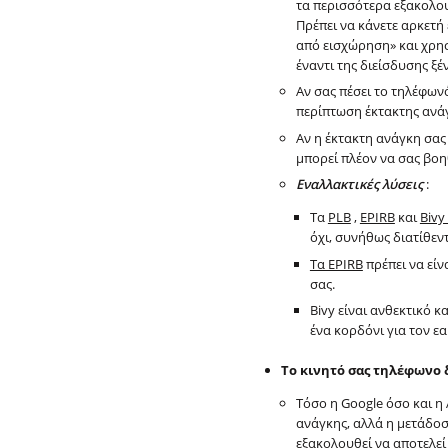
τα περισσότερα εξακολου
Πρέπει να κάνετε αρκετή 
από εισχώρηση» και χρησ
έναντι της διείσδυσης ξ
Αν σας πέσει το τηλέφωνό
περίπτωση έκτακτης ανά
Αν η έκτακτη ανάγκη σας 
μπορεί πλέον να σας βοη
Εναλλακτικές λύσεις
:
Τα
PLB
,
EPIRB
και
Bivy 
όχι, συνήθως διατίθεν
Τα EPIRB
πρέπει να είν
σας.
Bivy είναι ανθεκτικό 
ένα κορδόνι για τον εα
Το κινητό σας τηλέφωνο 
Τόσο η Google όσο και η
ανάγκης, αλλά η μετάδο
εξακολουθεί να αποτελεί