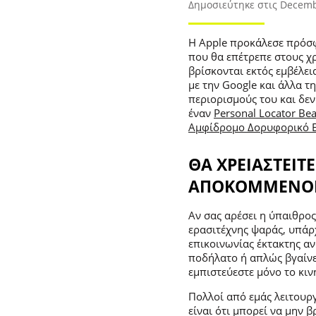
Δημοσιεύτηκε στις Decemb
Η Apple προκάλεσε πρόσφ
που θα επέτρεπε στους χ
βρίσκονται εκτός εμβέλει
με την Google και άλλα τ
περιορισμούς του και δε
έναν
Personal Locator Bea
Αμφίδρομο Δορυφορικό Επ
ΘΑ ΧΡΕΙΑΣΤΕΙΤΕ
ΑΠΟΚΟΜΜΕΝΟΙ Α
Αν σας αρέσει η ύπαιθρος
ερασιτέχνης ψαράς, υπάρ
επικοινωνίας έκτακτης αν
ποδήλατο ή απλώς βγαίνε
εμπιστεύεστε μόνο το κι
Πολλοί από εμάς λειτουρ
είναι ότι μπορεί να μην 