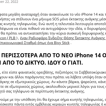
er 22, 2022
ατα μεγάλη αναταραχή όταν ανακοίνωσε το νέο iPhone 14 και τ
ρήστες να στέλνουν ένα μήνυμα SOS μόνο έκτακτης ανάγκης μ
ας κινητής τηλεφωνίας. Ενώ αυτή η τελευταία λειτουργία αποτε
ηλέφωνα να είναι πιθανό να αντιγράψουν την ιδέα, ο δορυφόρος
ν θα πρέπει να αντικαταστήσει την κύρια συσκευή δορυφορικής 
con ( PLB )
,
έναν Ραδιοφάρο Ένδειξης Θέσης Έκτακτης Ανάγκης (
ικοινωνιακό Σταθμό όπως ένα Bivy Stick
.
 ΠΕΡΙΣΣΟΤΕΡΑ ΑΠΟ ΤΟ ΝΕΟ iPhone 14 
ΠΟ ΤΟ ΔΙΚΤΥΟ. ΙΔΟΥ Ο ΓΙΑΤΙ.
, είτε είστε φανατικός ορειβάτης, πεζοπόρος το Σαββατοκύριακο
χουν και άλλοι παράγοντες που πρέπει να λάβετε υπόψη όταν σ
άγκης σε εξωτερικούς χώρους. Αν κάνετε βάρκα, ψαρεύετε, κάνε
τε σε εξωτερικούς χώρους, ακολουθούν μερικοί λόγοι για τους 
νητό σας τηλέφωνο σε περίπτωση έκτακτης ανάγκης.
γούμε με την υπόθεση ότι θα έχουμε σήμα κινητής τηλεφωνίας,
βρίσκεστε πάντα εντός εμβέλειας κεραιών κινητής τηλεφωνίας ή 