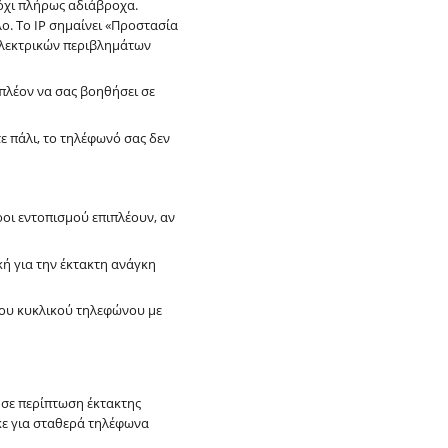
 όχι πλήρως αδιάβροχα.
λο. Το IP σημαίνει «Προστασία
ηλεκτρικών περιβλημάτων
 πλέον να σας βοηθήσει σε
τε πάλι, το τηλέφωνό σας δεν
ροι εντοπισμού επιπλέουν, αν
ή για την έκτακτη ανάγκη
 του κυκλικού τηλεφώνου με
 σε περίπτωση έκτακτης
κε για σταθερά τηλέφωνα