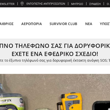
ΕΝΤΟΠΙΣΤΉΣ ΑΝΤΙΠΡΟΣΏΠΩΝ
EWSLETTER
ΜΗΤΡΏΟ
ΣΎΝΔΕΣΗ
Ο
ΑΊΘΡΙΟΣ
ΑΕΡΟΠΟΡΊΑ
SURVIVOR CLUB
ΝΈΑ
ΥΠΟΣ
ΥΠΝΟ ΤΗΛΈΦΩΝΌ ΣΑΣ ΓΙΑ ΔΟΡΥΦΟΡΙΚ
ΈΧΕΤΕ ΈΝΑ ΕΦΕΔΡΙΚΌ ΣΧΈΔΙΟ!
τε το έξυπνο τηλέφωνό σας για δορυφορική έκτακτη ανάγκη SOS; Έ