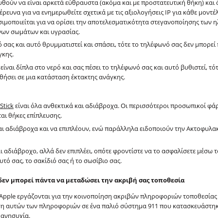
θούν να είναι αρκετά εύθραυστα (ακόμα και με προστατευτική θήκη) και
έρευνα για να ενημερωθείτε σχετικά με τις αξιολογήσεις IP για κάθε μοντέ
ιμοποιείται για να ορίσει την αποτελεσματικότητα στεγανοποίησης των 
ένων σωμάτων και υγρασίας.
 σας και αυτό θρυμματιστεί και σπάσει, τότε το τηλέφωνό σας δεν μπορεί
γκης.
είναι δίπλα στο νερό και σας πέσει το τηλέφωνό σας και αυτό βυθιστεί, τό
θήσει σε μια κατάσταση έκτακτης ανάγκης.
Stick
είναι όλα ανθεκτικά και αδιάβροχα. Οι περισσότεροι προσωπικοί φά
ται θήκες επίπλευσης.
αι αδιάβροχα και να επιπλέουν, ενώ παράλληλα ειδοποιούν την Ακτοφυλακ
και αδιάβροχο, αλλά δεν επιπλέει, οπότε φροντίστε να το ασφαλίσετε μέσω
υτό σας, το σακίδιό σας ή το σωσίβιο σας.
δεν μπορεί πάντα να μεταδώσει την ακριβή σας τοποθεσία
 Apple εργάζονται για την κοινοποίηση ακριβών πληροφοριών τοποθεσίας
ση αυτών των πληροφοριών σε ένα παλιό σύστημα 911 που κατασκευάστη
 ανησυχία.