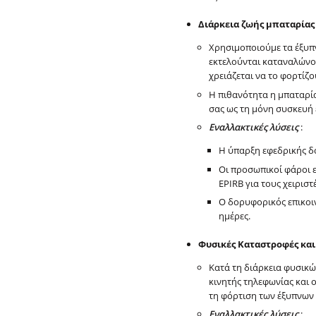
Διάρκεια ζωής μπαταρίας
Χρησιμοποιούμε τα έξυπν
εκτελούνται καταναλώνου
χρειάζεται να το φορτίζο
Η πιθανότητα η μπαταρία
σας ως τη μόνη συσκευή 
Εναλλακτικές λύσεις
:
Η ύπαρξη εφεδρικής δο
Οι προσωπικοί φάροι ε
EPIRB για τους χειρισ
Ο δορυφορικός επικοιν
ημέρες.
Φυσικές Καταστροφές κ
Κατά τη διάρκεια φυσικώ
κινητής τηλεφωνίας και 
τη φόρτιση των έξυπνων
Εναλλακτικές λύσεις
: