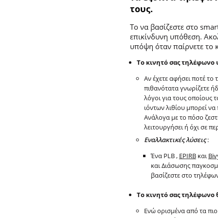
τους.
Το να βασίζεστε στο smar
επικίνδυνη υπόθεση. Ακο
υπόψη όταν παίρνετε το 
Το κινητό σας τηλέφωνο
Αν έχετε αφήσει ποτέ το
πιθανότατα γνωρίζετε ήδ
λόγοι για τους οποίους 
ιόντων λιθίου μπορεί να 
Ανάλογα με το πόσο ζεστ
λειτουργήσει ή όχι σε π
Εναλλακτικές λύσεις
:
Ένα PLB ,
EPIRB
και
Biv
και Διάσωσης παγκοσμί
βασίζεστε στο τηλέφων
Το κινητό σας τηλέφωνο θ
Ενώ ορισμένα από τα πιο 