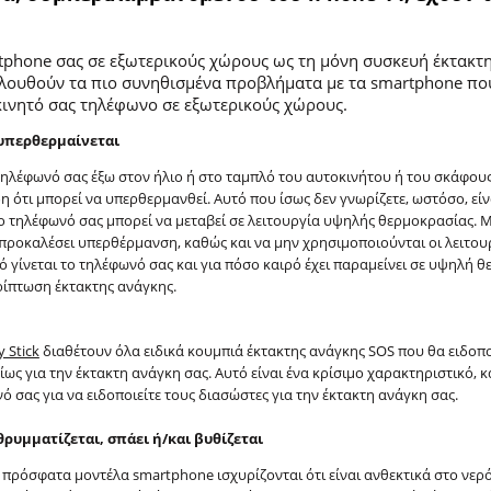
tphone σας σε εξωτερικούς χώρους ως τη μόνη συσκευή έκτακτη
λουθούν τα πιο συνηθισμένα προβλήματα με τα smartphone που
κινητό σας τηλέφωνο σε εξωτερικούς χώρους.
 υπερθερμαίνεται
 τηλέφωνό σας έξω στον ήλιο ή στο ταμπλό του αυτοκινήτου ή του σκάφους
η ότι μπορεί να υπερθερμανθεί. Αυτό που ίσως δεν γνωρίζετε, ωστόσο, είν
το τηλέφωνό σας μπορεί να μεταβεί σε λειτουργία υψηλής θερμοκρασίας. 
προκαλέσει υπερθέρμανση, καθώς και να μην χρησιμοποιούνται οι λειτουργ
ό γίνεται το τηλέφωνό σας και για πόσο καιρό έχει παραμείνει σε υψηλή θ
ερίπτωση έκτακτης ανάγκης.
y Stick
διαθέτουν όλα ειδικά κουμπιά έκτακτης ανάγκης SOS που θα ειδοπο
ως για την έκτακτη ανάγκη σας. Αυτό είναι ένα κρίσιμο χαρακτηριστικό, κ
ό σας για να ειδοποιείτε τους διασώστες για την έκτακτη ανάγκη σας.
ρυμματίζεται, σπάει ή/και βυθίζεται
πρόσφατα μοντέλα smartphone ισχυρίζονται ότι είναι ανθεκτικά στο νερό ή