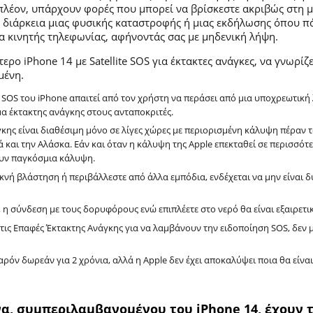
πλέον, υπάρχουν φορές που μπορεί να βρίσκεστε ακριβώς στη μ
η διάρκεια μιας φυσικής καταστροφής ή μιας εκδήλωσης όπου 
 κινητής τηλεφωνίας, αφήνοντάς σας με μηδενική λήψη.
τερο iPhone 14 με Satellite SOS για έκτακτες ανάγκες, να γνωρίζ
μένη.
SOS του iPhone απαιτεί από τον χρήστη να περάσει από μια υποχρεωτική
μα έκτακτης ανάγκης στους ανταποκριτές.
γκης είναι διαθέσιμη μόνο σε λίγες χώρες με περιορισμένη κάλυψη πέραν
 και την Αλάσκα. Εάν και όταν η κάλυψη της Apple επεκταθεί σε περισσότ
υν παγκόσμια κάλυψη.
κνή βλάστηση ή περιβάλλεστε από άλλα εμπόδια, ενδέχεται να μην είναι 
, η σύνδεση με τους δορυφόρους ενώ επιπλέετε στο νερό θα είναι εξαιρετ
 τις Επαφές Έκτακτης Ανάγκης για να λαμβάνουν την ειδοποίηση SOS, δε
αρόν δωρεάν για 2 χρόνια, αλλά η Apple δεν έχει αποκαλύψει ποια θα είναι
α, συμπεριλαμβανομένου του iPhone 14, έχουν 