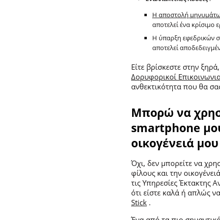
Η αποστολή μηνυμάτ
αποτελεί ένα κρίσιμο ε
Η ύπαρξη εφεδρικών σ
αποτελεί αποδεδειγμέ
Είτε βρίσκεστε στην ξηρά
Δορυφορικοί Επικοινωνια
ανθεκτικότητα που θα σα
Μπορώ να χρησι
smartphone μου
οικογένειά μου
Όχι, δεν μπορείτε να χρη
φίλους και την οικογένει
τις Υπηρεσίες Έκτακτης Α
ότι είστε καλά ή απλώς ν
Stick
.
Ένα από τα πιο σημαντικ