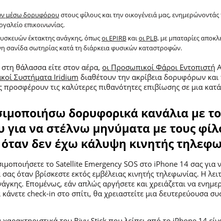
ων μέσω δορυφόρου
στους φίλους και την οικογένειά μας, ενημερώνοντάς 
ργαλείο επικοινωνίας.
υσκευών έκτακτης ανάγκης, όπως
οι EPIRB
και
οι PLB,
με μπαταρίες αποκλε
νη σανίδα σωτηρίας κατά τη διάρκεια φυσικών καταστροφών.
, στη θάλασσα είτε στον αέρα,
οι Προσωπικοί Φάροι Εντοπιστή
A
κοί Συστήματα Iridium
διαθέτουν την ακρίβεια δορυφόρων και 
ς προσφέρουν τις καλύτερες πιθανότητες επιβίωσης σε μια κατ
μοποιήσω δορυφορικά κανάλια με το 
 για να στέλνω μηνύματα με τους φίλ
 όταν δεν έχω κάλυψη κινητής τηλεφω
σιμοποιήσετε το Satellite Emergency SOS στο iPhone 14 σας για 
ά σας όταν βρίσκεστε εκτός εμβέλειας κινητής τηλεφωνίας. Η λει
νάγκης. Επομένως, εάν απλώς αργήσετε και χρειάζεται να ενημε
α κάνετε check-in στο σπίτι, θα χρειαστείτε μια δευτερεύουσα σ
ά χαρακτηριστικά του
Bivy Stick
που λείπει από το iPhone 14 είν