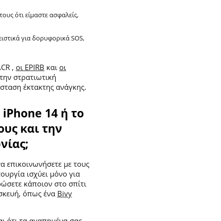
τους ότι είμαστε ασφαλείς,
ιστικά για δορυφορικά SOS,
CR ,
οι EPIRB
και
οι
την στρατιωτική
άσταση έκτακτης ανάγκης.
iPhone 14 ή το
ους και την
νίας;
να επικοινωνήσετε με τους
τουργία ισχύει μόνο για
ρώσετε κάποιον στο σπίτι
υσκευή, όπως ένα
Bivy
αι ότι τα αγαπημένα σας