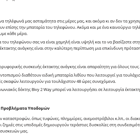
α τηλέφωνά μας ασταμάτητα στις μέρες μας, και ακόμα κι αν δεν τα χρησ
ν επίσης την μπαταρία του τηλεφώνου. Ακόμα και με ένα καινούργιο τηλέ
υμε κάθε μέρα.
 του τηλεφώνου σας να είναι χαμηλή είναι υψηλή και το να βασίζεστε στ
έκτακτης ανάγκης είναι στην καλύτερη περίπτωση μια επικίνδυνη πρόταση
ρυφορικής συσκευής έκτακτης ανάγκης είναι απαραίτητη για όλους τους 
ντοπισμού διαθέτουν ειδική μπαταρία λιθίου που λειτουργεί για τουλάχι
τές σκαφών λειτουργούν για τουλάχιστον 48 ώρες συνεχόμενα.
ωνιακός δέκτης Bivy 2 Way μπορεί να λειτουργήσει σε λειτουργία έκτακτη
αι Προβλήματα Υποδομών
ν καταστροφών, όπως τυφώνες, πλημμύρες, ανεμοστρόβιλοι κ.λπ., οι διακ
οι ζημιές στις υποδομές δημιουργούν τεράστιες δυσκολίες στη συνδεσιμότ
 συσκευών μας.