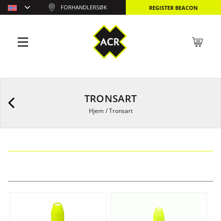
FORHANDLERSØK
REGISTER BEACON
TRONSART
Hjem
/
Tronsart