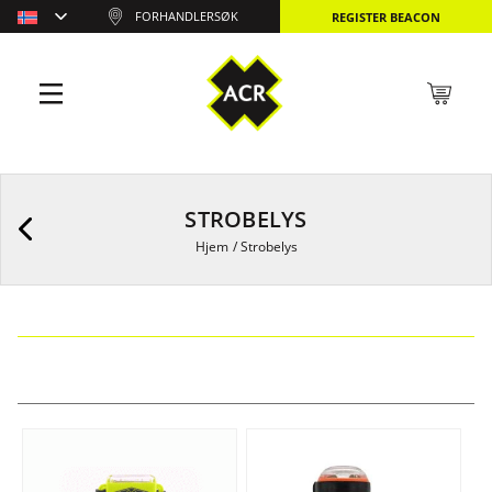
FORHANDLERSØK
REGISTER BEACON
STROBELYS
Hjem
/
Strobelys