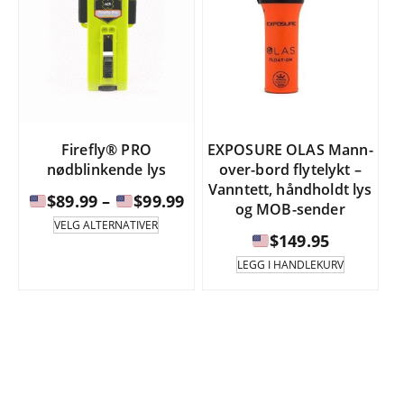
Firefly® PRO
EXPOSURE OLAS Mann-
nødblinkende lys
over-bord flytelykt –
Vanntett, håndholdt lys
Prisintervall:
$
89.99
–
$
99.99
og MOB-sender
Dette
VELG ALTERNATIVER
produktet
$
149.95
$89.99
har
til
LEGG I HANDLEKURV
flere
varianter.
$99.99
Alternativene
kan
velges
på
produktsiden.