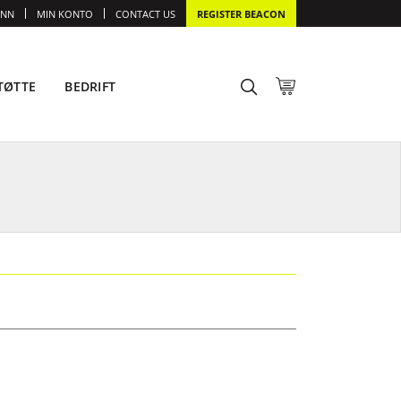
INN
MIN KONTO
CONTACT US
REGISTER BEACON
TØTTE
BEDRIFT