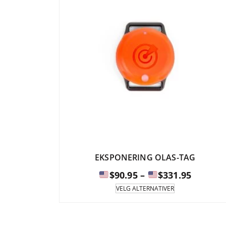
EKSPONERING OLAS-TAG
Prisinte
$
90.95
–
$
331.95
Dette
VELG ALTERNATIVER
produktet
$90.95
har
til
flere
varianter.