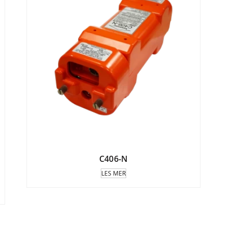
C406-N
LES MER
rvall: