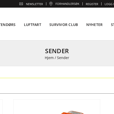
FORHANDLERSØK
NEWSLETTER
REGISTER
LOGG 
TENDØRS
LUFTFART
SURVIVOR CLUB
NYHETER
S
SENDER
Hjem
/
Sender