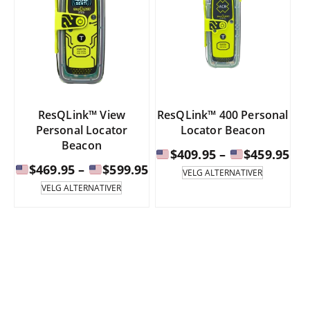
ResQLink™ View
ResQLink™ 400 Personal
Personal Locator
Locator Beacon
Beacon
Pri
$
409.95
–
$
459.95
Prisintervall:
$
469.95
–
$
599.95
Dette
VELG ALTERNATIVER
produktet
Dette
$40
VELG ALTERNATIVER
har
produktet
$469.95
til
flere
har
til
varianter.
flere
$45
Alternati
varianter.
$599.95
kan
Alternativene
velges
kan
på
velges
produktsi
på
produktsiden.