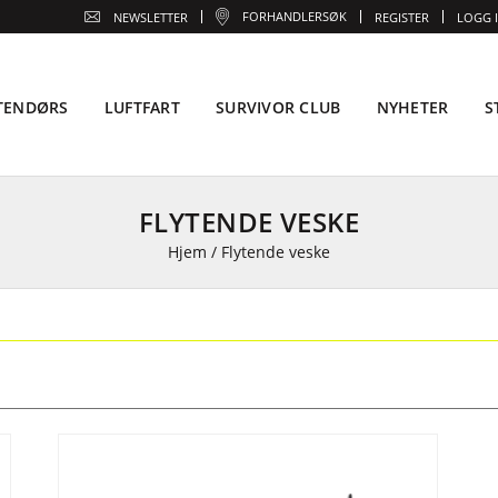
FORHANDLERSØK
NEWSLETTER
REGISTER
LOGG 
TENDØRS
LUFTFART
SURVIVOR CLUB
NYHETER
S
FLYTENDE VESKE
Hjem
/
Flytende veske