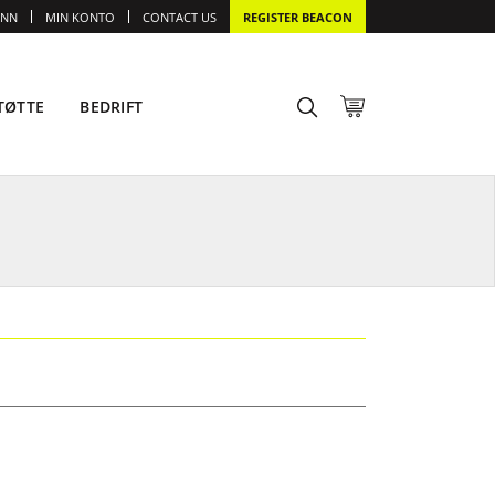
INN
MIN KONTO
CONTACT US
REGISTER BEACON
TØTTE
BEDRIFT