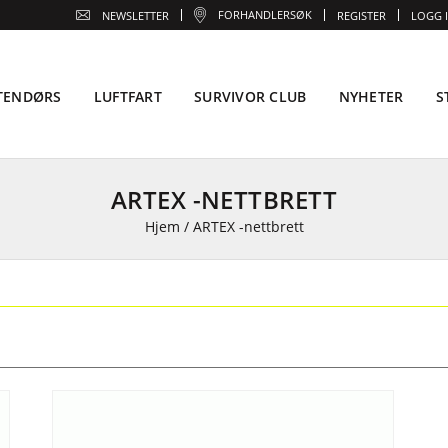
FORHANDLERSØK
NEWSLETTER
REGISTER
LOGG 
TENDØRS
LUFTFART
SURVIVOR CLUB
NYHETER
S
ARTEX -NETTBRETT
Hjem
/
ARTEX -nettbrett