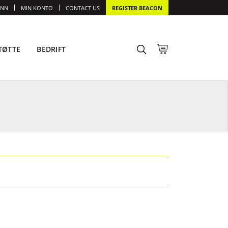
INN
MIN KONTO
CONTACT US
REGISTER BEACON
TØTTE
BEDRIFT