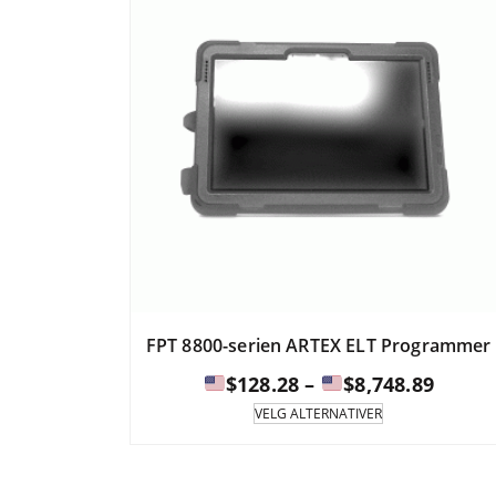
FPT 8800-serien ARTEX ELT Programmer
Prisin
$
128.28
–
$
8,748.89
Dette
VELG ALTERNATIVER
produktet
$128.2
har
til
flere
varianter.