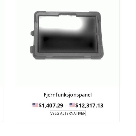
Fjernfunksjonspanel
tervall:
Prisinterval
$
1,407.29
–
$
12,317.13
Dette
VELG ALTERNATIVER
produktet
8
$1,407.29
har
til
flere
varianter.