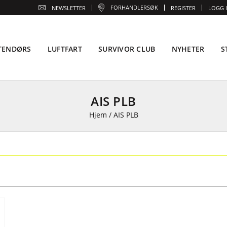
FORHANDLERSØK
NEWSLETTER
REGISTER
LOGG 
TENDØRS
LUFTFART
SURVIVOR CLUB
NYHETER
S
AIS PLB
Hjem
/
AIS PLB