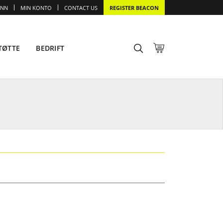
INN
MIN KONTO
CONTACT US
REGISTER BEACON
TØTTE
BEDRIFT