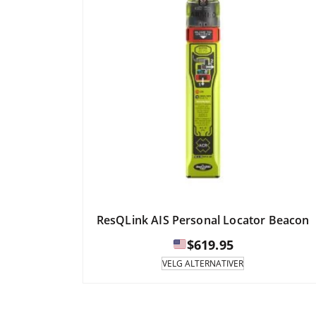
ResQLink AIS Personal Locator Beacon
$
619.95
Dette
VELG ALTERNATIVER
produktet
har
flere
varianter.