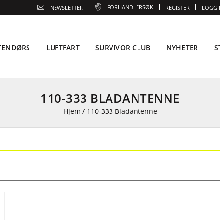
FORHANDLERSØK
NEWSLETTER
REGISTER
LOGG 
TENDØRS
LUFTFART
SURVIVOR CLUB
NYHETER
S
110-333 BLADANTENNE
Hjem
/
110-333 Bladantenne