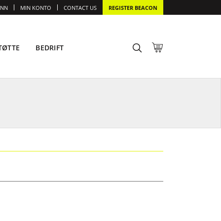
INN
MIN KONTO
CONTACT US
REGISTER BEACON
TØTTE
BEDRIFT