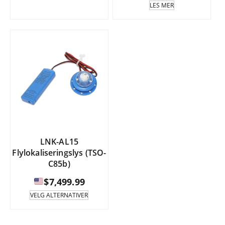
LES MER
LNK-AL15
Flylokaliseringslys (TSO-
C85b)
$
7,499.99
Dette
VELG ALTERNATIVER
produktet
har
flere