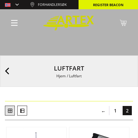
FORHANDLERSØK
REGISTER BEACON
LUFTFART
Hjem
/
Luftfart
←
1
2