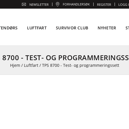
FORHANDLERSØK
NEWSLETTER
REGISTER
LOGG 
TENDØRS
LUFTFART
SURVIVOR CLUB
NYHETER
S
S 8700 - TEST- OG PROGRAMMERINGSS
Hjem
/
Luftfart
/
TPS 8700 - Test- og programmeringssett