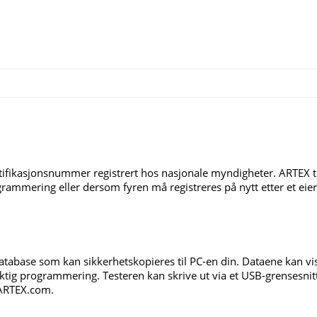
ntifikasjonsnummer registrert hos nasjonale myndigheter. ARTEX t
ammering eller dersom fyren må registreres på nytt etter et eiersk
n database som kan sikkerhetskopieres til PC-en din. Dataene kan 
ktig programmering. Testeren kan skrive ut via et USB-grensesnitt 
RARTEX.com.