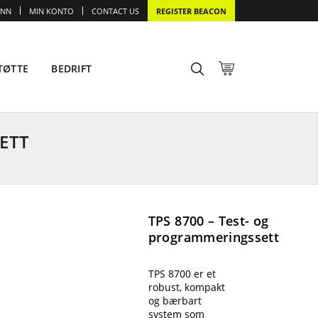
INN
MIN KONTO
CONTACT US
REGISTER BEACON
TØTTE
BEDRIFT
ETT
TPS 8700 – Test- og
programmeringssett
TPS 8700 er et
robust, kompakt
og bærbart
system som