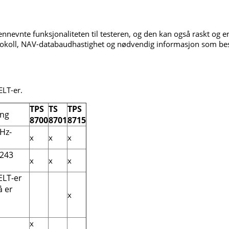
nevnte funksjonaliteten til testeren, og den kan også raskt og
otokoll, NAV-databaudhastighet og nødvendig informasjon som be
ELT-er.
TPS
TS
TPS
ing
8700
8701
8715
MHz-
x
x
x
 243
x
x
x
ELT-er
å er
x
x