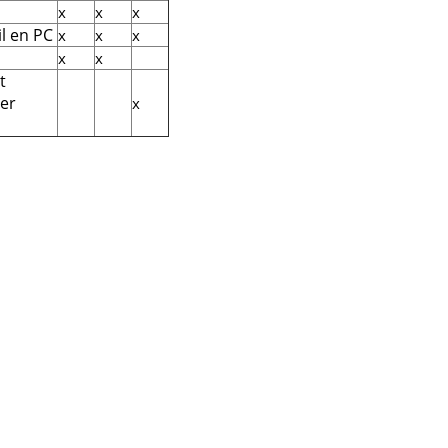
x
x
x
il en PC
x
x
x
x
x
t
 er
x