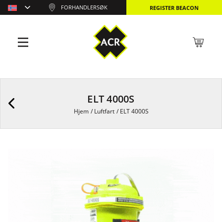
FORHANDLERSØK
REGISTER BEACON
ELT 4000S
Hjem
/
Luftfart
/
ELT 4000S