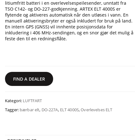
litiumfritt batteri i en overlevelsespeilesender, unntatt fra
TSO C142- og DO-227-godkjenning. ARTEX ELT 4000S er
flytende og aktiveres automatisk når den utløses i vann. En
manuell aktiveringsbryter er også inkludert for bruk på land.
En intern GPS (GNSS) vil innhente posisjonsdata for
inkludering i 406 MHz-sendingen, og en snor gjør det mulig å
feste den til en redningsflåte.
FIND A DEALER
Kategori:
LUFTFART
Tagger:
bærbar elt
,
DO-227A
,
ELT 4000S
,
Overlevelses ELT