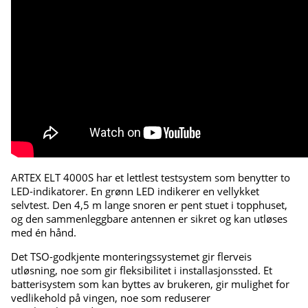
ARTEX ELT 4000S har et lettlest testsystem som benytter to
LED-indikatorer. En grønn LED indikerer en vellykket
selvtest. Den 4,5 m lange snoren er pent stuet i topphuset,
og den sammenleggbare antennen er sikret og kan utløses
med én hånd.
Det TSO-godkjente monteringssystemet gir flerveis
utløsning, noe som gir fleksibilitet i installasjonssted. Et
batterisystem som kan byttes av brukeren, gir mulighet for
vedlikehold på vingen, noe som reduserer