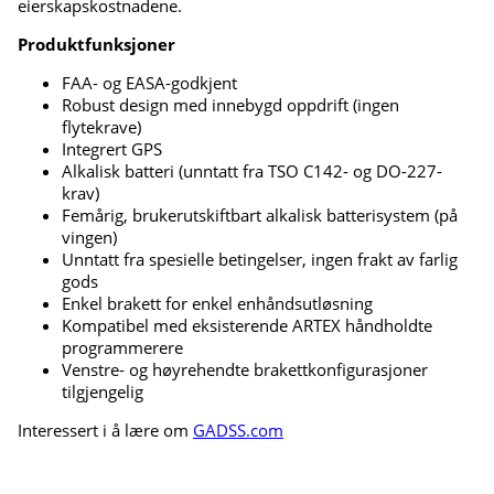
eierskapskostnadene.
Produktfunksjoner
FAA- og EASA-godkjent
Robust design med innebygd oppdrift (ingen
flytekrave)
Integrert GPS
Alkalisk batteri (unntatt fra TSO C142- og DO-227-
krav)
Femårig, brukerutskiftbart alkalisk batterisystem (på
vingen)
Unntatt fra spesielle betingelser, ingen frakt av farlig
gods
Enkel brakett for enkel enhåndsutløsning
Kompatibel med eksisterende ARTEX håndholdte
programmerere
Venstre- og høyrehendte brakettkonfigurasjoner
tilgjengelig
Interessert i å lære om
GADSS.com