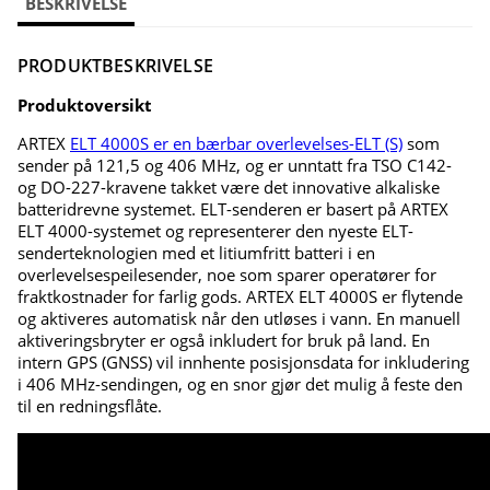
BESKRIVELSE
PRODUKTBESKRIVELSE
Produktoversikt
ARTEX
ELT 4000S er en bærbar overlevelses-ELT (S)
som
sender på 121,5 og 406 MHz, og er unntatt fra TSO C142-
og DO-227-kravene takket være det innovative alkaliske
batteridrevne systemet. ELT-senderen er basert på ARTEX
ELT 4000-systemet og representerer den nyeste ELT-
senderteknologien med et litiumfritt batteri i en
overlevelsespeilesender, noe som sparer operatører for
fraktkostnader for farlig gods. ARTEX ELT 4000S er flytende
og aktiveres automatisk når den utløses i vann. En manuell
aktiveringsbryter er også inkludert for bruk på land. En
intern GPS (GNSS) vil innhente posisjonsdata for inkludering
i 406 MHz-sendingen, og en snor gjør det mulig å feste den
til en redningsflåte.