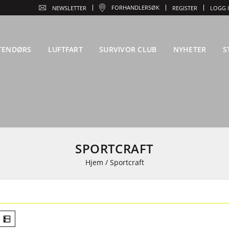
FORHANDLERSØK
NEWSLETTER
REGISTER
LOGG 
TENDØRS
LUFTFART
SURVIVOR CLUB
NYHETER
S
SPORTCRAFT
Hjem
/
Sportcraft