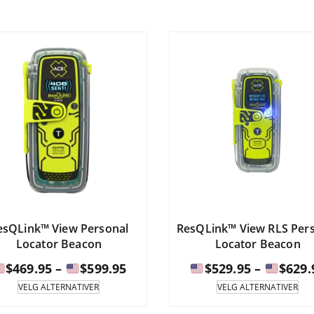
har
ha
til
flere
fle
varianter.
var
$1,054.95
Alternativene
Alt
kan
ka
velges
vel
på
på
produktsiden.
pro
esQLink™ View Personal
ResQLink™ View RLS Per
Locator Beacon
Locator Beacon
Prisintervall:
$
469.95
–
$
599.95
$
529.95
–
$
629.
Dette
Det
VELG ALTERNATIVER
VELG ALTERNATIVER
produktet
pro
$469.95
har
ha