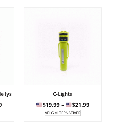
e lys
C-Lights
Prisintervall:
Prisintervall:
9
$
19.99
–
$
21.99
te
Dette
VELG ALTERNATIVER
duktet
produktet
$89.99
$19.99
r
har
til
til
re
flere
ianter.
varianter.