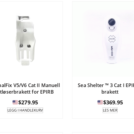
Alternativene
kan
velges
på
produktsiden.
alFix V5/V6 Cat II Manuell
Sea Shelter ™ 3 Cat I EPI
tløserbrakett for EPIRB
brakett
$
279.95
$
369.95
LEGG I HANDLEKURV
LES MER