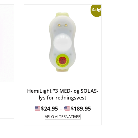
$99.99
$21.99
ernativene
Alternativene
Salg!
n
kan
ges
velges
på
duktsiden.
produktsiden.
HemiLight™3 MED- og SOLAS-
lys for redningsvest
Prisintervall:
$
24.95
–
$
189.95
Dette
VELG ALTERNATIVER
produktet
$24.95
har
til
flere