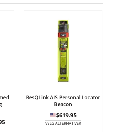
 med
ResQLink AIS Personal Locator
g
Beacon
$
619.95
Prisintervall:
95
Dette
VELG ALTERNATIVER
produktet
te
har
duktet
$744.95