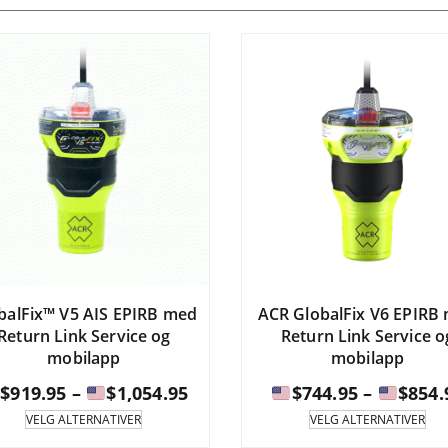
balFix™ V5 AIS EPIRB med
ACR GlobalFix V6 EPIRB
Return Link Service og
Return Link Service o
mobilapp
mobilapp
Prisintervall:
$
919.95
–
$
1,054.95
$
744.95
–
$
854.
Dette
Det
VELG ALTERNATIVER
VELG ALTERNATIVER
produktet
pro
$919.95