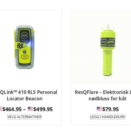
til
flere
fle
varianter.
var
$599.95
Alternativene
Alt
kan
ka
velges
vel
på
på
produktsiden.
pro
QLink™ 410 RLS Personal
ResQFlare – Elektronisk 
Locator Beacon
nødbluss for båt
Prisintervall:
$
464.95
–
$
499.95
$
79.95
Dette
VELG ALTERNATIVER
LEGG I HANDLEKURV
produktet
$464.95
har
til