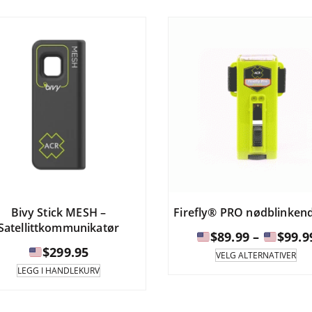
flere
varianter.
$499.95
Alternativene
kan
velges
på
produktsiden.
Bivy Stick MESH –
Firefly® PRO nødblinkend
Satellittkommunikatør
$
89.99
–
$
99.9
$
299.95
Det
VELG ALTERNATIVER
pro
LEGG I HANDLEKURV
ha
fle
var