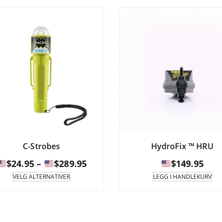
Alt
ka
vel
på
pro
C-Strobes
HydroFix ™ HRU
Prisintervall:
$
24.95
–
$
289.95
$
149.95
Dette
VELG ALTERNATIVER
LEGG I HANDLEKURV
produktet
$24.95
har
til
flere
varianter.
$289.95