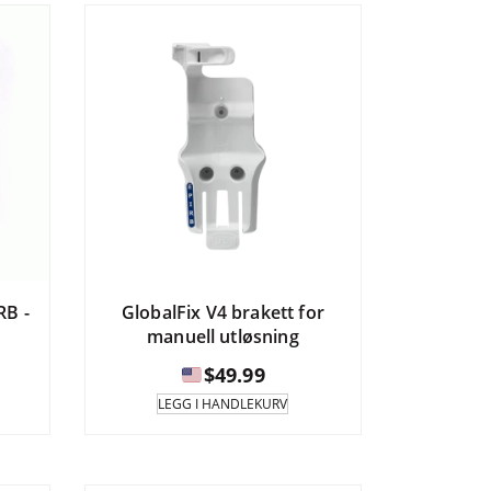
varianter.
$189.95
Alternativene
kan
velges
på
produktsiden.
RB -
GlobalFix V4 brakett for
manuell utløsning
$
49.99
LEGG I HANDLEKURV