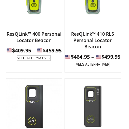
produktsiden.
produktsi
ResQLink™ 400 Personal
ResQLink™ 410 RLS
Locator Beacon
Personal Locator
Beacon
Prisintervall:
$
409.95
–
$
459.95
Pri
$
464.95
–
$
499.95
Dette
VELG ALTERNATIVER
produktet
$409.95
Dette
VELG ALTERNATIVER
har
produktet
$46
til
flere
har
til
varianter.
flere
$459.95
Alternativene
varianter.
$49
kan
Alternati
velges
kan
på
velges
produktsiden.
på
produktsi