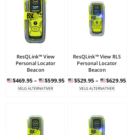
ResQLink™ View
ResQLink™ View RLS
Personal Locator
Personal Locator
Beacon
Beacon
Prisintervall:
Pri
$
469.95
–
$
599.95
$
529.95
–
$
629.95
Dette
Dette
VELG ALTERNATIVER
VELG ALTERNATIVER
produktet
produktet
$469.95
$52
har
har
til
til
flere
flere
varianter.
varianter.
$599.95
$62
Alternativene
Alternati
kan
kan
velges
velges
på
på