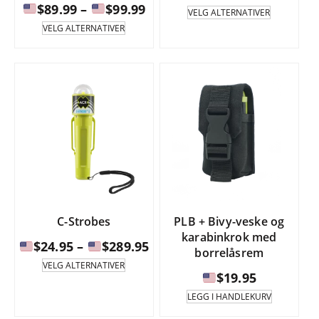
Prisintervall:
$
89.99
–
$
99.99
Dette
VELG ALTERNATIVER
produktet
Dette
$19.
VELG ALTERNATIVER
har
produktet
$89.99
til
flere
har
til
varianter.
flere
$21.
Alternati
varianter.
$99.99
kan
Alternativene
velges
kan
på
velges
produktsi
på
produktsiden.
C-Strobes
PLB + Bivy-veske og
karabinkrok med
Prisintervall:
$
24.95
–
$
289.95
borrelåsrem
Dette
VELG ALTERNATIVER
produktet
$
19.95
$24.95
har
til
LEGG I HANDLEKURV
flere
varianter.