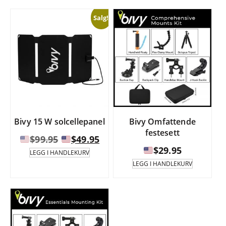
$289.95
Alternativene
Salg!
kan
velges
på
produktsiden.
Bivy 15 W solcellepanel
Bivy Omfattende
festesett
Opprinnelig
Nåværende
$
99.95
$
49.95
pris
pris
$
29.95
LEGG I HANDLEKURV
var:
er:
LEGG I HANDLEKURV
$99.95.
$49.95.