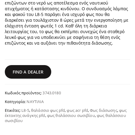
επιζώντων στο νερό ως αποτέλεσμα ενός ναυτικού
ατυχήματος ή κατάστασης κινδύνου. Ο συνδυασμός λάμπας
και φακού του L8-5 παράγει ένα ισχυρό φως που θα
διαρκέσει για τουλάχιστον 8 ώρες μετά την ενεργοποίηση με
ελάχιστη ένταση φωτός 1 cd. Καθ’ όλη τη διάρκεια
λειτουργίας του, το φως θα εκπέμπει συνεχώς ένα σταθερό
λευκό φως για να υποδεικνύει με σαφήνεια τη θέση ενός
επιζώντος και να αυξάνει την πιθανότητα διάσωσης.
FIND A DEALER
Κωδικός προϊόντος:
3743.0180
Κατηγορία:
ΝΑΥΤΙΛΊΑ
Ετικέτες:
L8-5
,
θαλάσσιο φως pfd
,
φως acr pfd
,
Φως διάσωσης
,
φως
έκτακτης ανάγκης pfd
,
φως θαλάσσιου σωσιβίου
,
φως θαλάσσιου
σωσιβίου