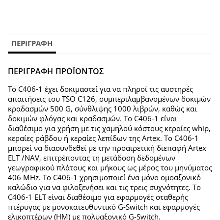
ΠΕΡΙΓΡΑΦΉ
ΠΕΡΙΓΡΑΦΗ ΠΡΟΪΟΝΤΟΣ
Το C406-1 έχει δοκιμαστεί για να πληροί τις αυστηρές
απαιτήσεις του TSO C126, συμπεριλαμβανομένων δοκιμών
κραδασμών 500 G, σύνθλιψης 1000 λιβρών, καθώς και
δοκιμών φλόγας και κραδασμών. Το C406-1 είναι
διαθέσιμο για χρήση με τις χαμηλού κόστους κεραίες whip,
κεραίες ράβδου ή κεραίες λεπίδων της Artex. Το C406-1
μπορεί να διασυνδεθεί με την προαιρετική διεπαφή Artex
ELT /NAV, επιτρέποντας τη μετάδοση δεδομένων
γεωγραφικού πλάτους και μήκους ως μέρος του μηνύματος
406 MHz. Το C406-1 χρησιμοποιεί ένα μόνο ομοαξονικό
καλώδιο για να φιλοξενήσει και τις τρεις συχνότητες. Το
C406-1 ELT είναι διαθέσιμο για εφαρμογές σταθερής
πτέρυγας με μονοκατευθυντικό G-Switch και εφαρμογές
ελικοπτέρων (HM) με πολυαξονικό G-Switch.