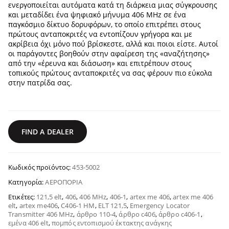
ενεργοποιείται αυτόματα κατά τη διάρκεια μιας σύγκρουσης
και μεταδίδει ένα ψηφιακό μήνυμα 406 MHz σε ένα
παγκόσμιο δίκτυο δορυφόρων, το οποίο επιτρέπει στους
πρώτους ανταποκριτές να εντοπίζουν γρήγορα και με
ακρίβεια όχι μόνο πού βρίσκεστε, αλλά και ποιοι είστε. Αυτοί
οι παράγοντες βοηθούν στην αφαίρεση της «αναζήτησης»
από την «έρευνα και διάσωση» και επιτρέπουν στους
τοπικούς πρώτους ανταποκριτές να σας φέρουν πιο εύκολα
στην πατρίδα σας.
FIND A DEALER
Κωδικός προϊόντος:
453-5002
Κατηγορία:
ΑΕΡΟΠΟΡΊΑ
Ετικέτες:
121,5 elt
,
406
,
406 MHz
,
406-1
,
artex me 406
,
artex me 406
elt
,
artex me406
,
C406-1 ΗΜ
,
ELT 121,5
,
Emergency Locator
Transmitter 406 MHz
,
άρθρο 110-4
,
άρθρο c406
,
άρθρο c406-1
,
εμένα 406 elt
,
πομπός εντοπισμού έκτακτης ανάγκης