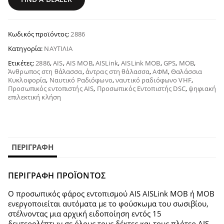
Κωδικός προϊόντος:
2886
Κατηγορία:
ΝΑΥΤΙΛΊΑ
Ετικέτες:
2886
,
AIS
,
AIS MOB
,
AISLink
,
AISLink MOB
,
GPS
,
MOB
,
Άνθρωπος στη θάλασσα
,
άντρας στη θάλασσα
,
ΑΦΜ
,
Θαλάσσια
Κυκλοφορία
,
Ναυτικό Ραδιόφωνο
,
ναυτικό ραδιόφωνο VHF
,
Προσωπικός εντοπιστής AIS
,
Προσωπικός Εντοπιστής DSC
,
ψηφιακή
επιλεκτική κλήση
ΠΕΡΙΓΡΑΦΉ
ΠΕΡΙΓΡΑΦΗ ΠΡΟΪΟΝΤΟΣ
Ο προσωπικός φάρος εντοπισμού AIS AISLink MOB ή MOB
ενεργοποιείται αυτόματα με το φούσκωμα του σωσιβίου,
στέλνοντας μια αρχική ειδοποίηση εντός 15
δευτερολέπτων σε όλους τους δέκτες και τους πλότερ AIS