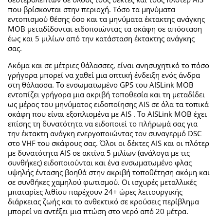
που βρίσκονται στην περιοχή. Τόσο τα μηνύματα
εντοπισμού θέσης όσο και τα μηνύματα έκτακτης ανάγκης
MOB μεταδίδονται ειδοποιώντας τα σκάφη σε απόσταση
έως και 5 μιλίων από την κατάσταση έκτακτης ανάγκης
σας.
Ακόμα και σε μέτριες θάλασσες, είναι ανησυχητικό το πόσο
γρήγορα μπορεί να χαθεί μια οπτική ένδειξη ενός άνδρα
στη θάλασσα. Το ενσωματωμένο GPS του AISLink MOB
εντοπίζει γρήγορα μια ακριβή τοποθεσία και τη μεταδίδει
ως μέρος του μηνύματος ειδοποίησης AIS σε όλα τα τοπικά
σκάφη που είναι εξοπλισμένα με AIS . Το AISLink MOB έχει
επίσης τη δυνατότητα να ειδοποιεί το πλήρωμά σας για
την έκτακτη ανάγκη ενεργοποιώντας τον συναγερμό DSC
στο VHF του σκάφους σας. Όλοι οι δέκτες AIS και οι πλότερ
με δυνατότητα AIS σε ακτίνα 5 μιλίων (ανάλογα με τις
συνθήκες) ειδοποιούνται και ένα ενσωματωμένο φλας
υψηλής έντασης βοηθά στην ακριβή τοποθέτηση ακόμη και
σε συνθήκες χαμηλού φωτισμού. Οι ισχυρές μεταλλικές
μπαταρίες λιθίου παρέχουν 24+ ώρες λειτουργικής
διάρκειας ζωής και το ανθεκτικό σε κρούσεις περίβλημα
μπορεί να αντέξει μια πτώση στο νερό από 20 μέτρα.