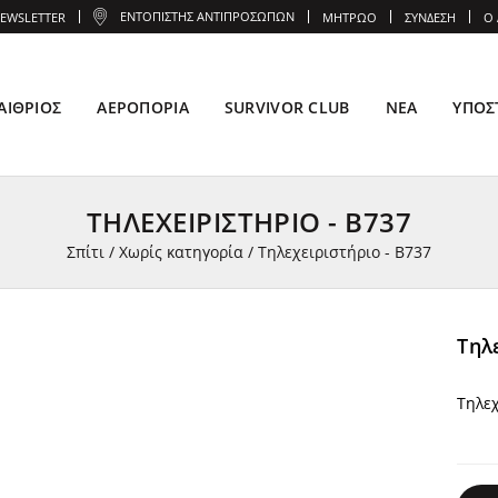
ΕΝΤΟΠΙΣΤΉΣ ΑΝΤΙΠΡΟΣΏΠΩΝ
EWSLETTER
ΜΗΤΡΏΟ
ΣΎΝΔΕΣΗ
Ο
ΑΊΘΡΙΟΣ
ΑΕΡΟΠΟΡΊΑ
SURVIVOR CLUB
ΝΈΑ
ΥΠΟΣ
ΤΗΛΕΧΕΙΡΙΣΤΉΡΙΟ - B737
Σπίτι
/
Χωρίς κατηγορία
/
Τηλεχειριστήριο - B737
Τηλ
Τηλεχ