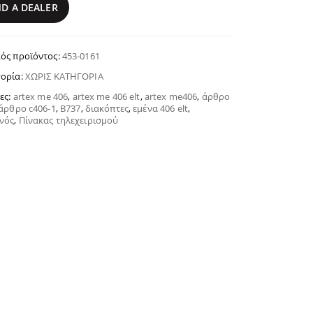
ND A DEALER
ός προϊόντος:
453-0161
ορία:
ΧΩΡΊΣ ΚΑΤΗΓΟΡΊΑ
τες:
artex me 406
,
artex me 406 elt
,
artex me406
,
άρθρο
άρθρο c406-1
,
Β737
,
διακόπτες
,
εμένα 406 elt
,
νός
,
Πίνακας τηλεχειρισμού