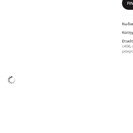
FI
Κωδικ
Κατηγ
Ετικέ
c406
,
μακρι