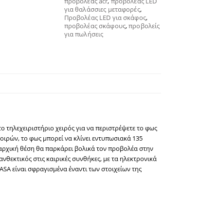
προβολέας acr
,
προβολέας LED
για θαλάσσιες μεταφορές
,
Προβολέας LED για σκάφος
,
προβολέας σκάφους
,
προβολείς
για πωλήσεις
ο τηλεχειριστήριο χειρός για να περιστρέψετε το φως
μοιρών, το φως μπορεί να κλίνει εντυπωσιακά 135
αρχική θέση θα παρκάρει βολικά τον προβολέα στην
ανθεκτικός στις καιρικές συνθήκες, με τα
ηλεκτρονικά
ASA είναι σφραγισμένα έναντι των στοιχείων της