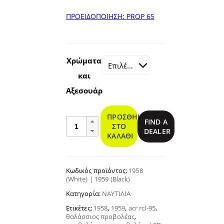
ΠΡΟΕΙΔΟΠΟΙΗΣΗ: PROP 65
Χρώματα
και
Αξεσουάρ
ΠΡΟΣΘΉΚΗ
RCL-
FIND A
ΣΤΟ
95
DEALER
ΚΑΛΆΘΙ
Προβολέας
LED
ποσότητα
Κωδικός προϊόντος:
1958
(White) | 1959 (Black)
Κατηγορία:
ΝΑΥΤΙΛΊΑ
Ετικέτες:
1958
,
1959
,
acr rcl-95
,
θαλάσσιος προβολέας
,