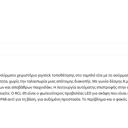
νσύρματο χειριστήριο joystick τοποθέτησης στο ταμπλό είτε με το ασύρματ
ύτητα, χωρίς την ταλαιπωρία μιας απότομης διακοπής. Με γωνία δέσμης 8 
ων και αποβάθρων παιχνιδάκι. Η λειτουργία αυτόματης επιστροφής στην 
ιείτε.
Ο RCL-95 είναι ο φωτεινότερος προβολέας LED για σκάφη που είναι 
68 αντί για τη βάση, για αυξημένη προστασία. Το περίβλημα και ο φακός 