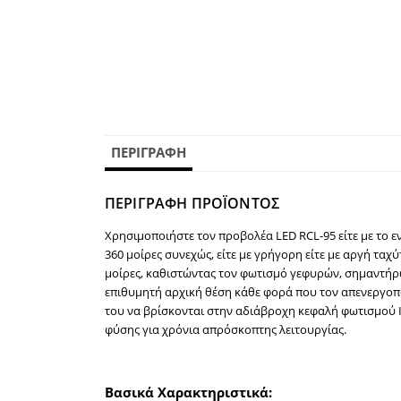
ΠΕΡΙΓΡΑΦΉ
ΠΕΡΙΓΡΑΦΗ ΠΡΟΪΟΝΤΟΣ
Χρησιμοποιήστε τον προβολέα LED RCL-95 είτε με το
ε
360 μοίρες συνεχώς, είτε με γρήγορη είτε με αργή ταχ
μοίρες, καθιστώντας τον φωτισμό γεφυρών, σημαντήρ
επιθυμητή αρχική θέση κάθε φορά που τον απενεργοπο
του να βρίσκονται στην αδιάβροχη κεφαλή φωτισμού IP
φύσης για χρόνια απρόσκοπτης λειτουργίας.
Βασικά Χαρακτηριστικά: