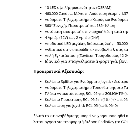
10 LED υψηλής φωτεινότητας (OSRAM)
460.000 Candela, Μέγιστη Απόσταση Δέσμης 1.37
Ασύρματο Τηλεχειριστήριο Χειρός και Ενσύρματ
ο
ο
360
Συνεχής Περιστροφή και 135
Κλίση
Αυτόματη επιστροφή στην αρχική θέση κατά τη
4 Αμπέρ (12V) έως 2 Αμπέρ (24V)
Αποδοτικά LED μεγάλης διάρκειας ζωής – 50.000
Ανθεκτικό στην υπεριώδη ακτινοβολία & στις κα
Απλή Εγκατάσταση (Σύνδεση Τροφοδοσίας 12-24
Ιδανικό για επαγγελματικά φορτηγά, βαν
Προαιρετικά Αξεσουάρ:
Καλώδιο Splitter για Ενσύρματο Joystick Δεύτερ
Ασύρματο Τηλεχειριστήριο Τοποθέτησης στο Τα
Πλάκα Αντικατάστασης RCL-95 για GOLIGHT® (κ
Καλώδιο Προέκτασης RCL-95 5 m (16,4′) (κωδ. 96
Καλωδίωση για joystick RCL-95 (κωδ. 9640)
*Αυτό το κιτ αναβάθμισης μπορεί να χρησιμοποιηθεί 
λειτουργήσει για την φορητή έκδοση RadioRay (το GOL