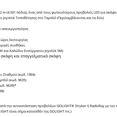
2 m (4.501 πόδια), ένας από τους φωτεινότερους προβολείς LED για σκάφη
ο Joystick Τοποθέτησης στο Ταμπλό (Περιλαμβάνονται και τα δύο)
ν απενεργοποίηση
 ώρες λειτουργίας
ιρικές συνθήκες
V και Καλώδιο Ενσύρματου Joystick 5M)
, σκάφη και επαγγελματικά σκάφη
ου Σταθμού (κωδ. 1964)
μπλό (κωδ. 9635)
ωδ. 9639)*
38)
κατά την αντικατάσταση προβολέων GOLIGHT® Stryker ή RadioRay με τον π
IGHT είναι σήμα κατατεθέν της GOLIGHT Inc.)