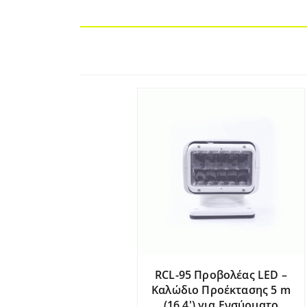
RCL-95 Προβολέας LED –
Καλώδιο Προέκτασης 5 m
(16,4′) για Ενσύρματο