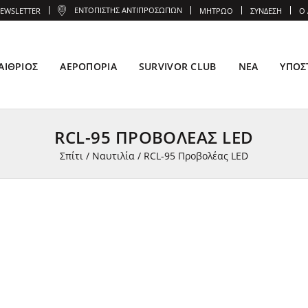
ΕΝΤΟΠΙΣΤΉΣ ΑΝΤΙΠΡΟΣΏΠΩΝ
EWSLETTER
ΜΗΤΡΏΟ
ΣΎΝΔΕΣΗ
Ο
ΑΊΘΡΙΟΣ
ΑΕΡΟΠΟΡΊΑ
SURVIVOR CLUB
ΝΈΑ
ΥΠΟΣ
RCL-95 ΠΡΟΒΟΛΈΑΣ LED
Σπίτι
/
Ναυτιλία
/
RCL-95 Προβολέας LED