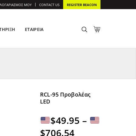
 ΛΟΓΑΡΙΑΣΜΌΣ ΜΟΥ
CONTACT US
REGISTER BEACON
ΤΉΡΙΞΗ
ΕΤΑΙΡΕΊΑ
RCL-95 Προβολέας
LED
$
49.95
–
Εύρος
$
706.54