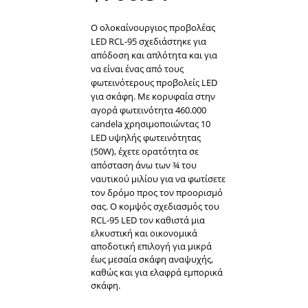
τιμών:
Ο ολοκαίνουργιος προβολέας
LED RCL-95 σχεδιάστηκε για
απόδοση και απλότητα και για
να είναι ένας από τους
$49.95
φωτεινότερους προβολείς LED
για σκάφη. Με κορυφαία στην
έως
αγορά φωτεινότητα 460.000
candela χρησιμοποιώντας 10
LED υψηλής φωτεινότητας
(50W), έχετε ορατότητα σε
$706.54
απόσταση άνω των ¾ του
ναυτικού μιλίου για να φωτίσετε
τον δρόμο προς τον προορισμό
σας.
Ο κομψός σχεδιασμός του
RCL-95 LED τον καθιστά μια
ελκυστική και οικονομικά
αποδοτική επιλογή για μικρά
έως μεσαία σκάφη αναψυχής,
καθώς και για ελαφρά εμπορικά
σκάφη.