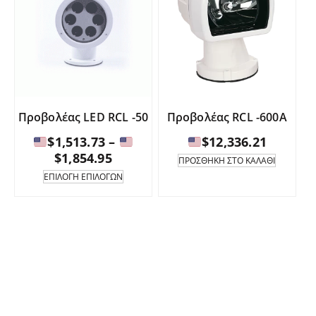
Προβολέας LED RCL -50
Προβολέας RCL -600A
$
1,513.73
–
$
12,336.21
Εύρος
$
1,854.95
ΠΡΟΣΘΉΚΗ ΣΤΟ ΚΑΛΆΘΙ
τιμών:
Αυτό
ΕΠΙΛΟΓΉ ΕΠΙΛΟΓΏΝ
το
προϊόν
$1,513.73
έχει
έως
πολλαπλές
παραλλαγές.
$1,854.95
Οι
επιλογές
μπορούν
να
επιλεγούν