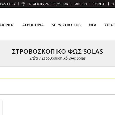
ΕΝΤΟΠΙΣΤΉΣ ΑΝΤΙΠΡΟΣΏΠΩΝ
EWSLETTER
ΜΗΤΡΏΟ
ΣΎΝΔΕΣΗ
Ο
ΑΊΘΡΙΟΣ
ΑΕΡΟΠΟΡΊΑ
SURVIVOR CLUB
ΝΈΑ
ΥΠΟΣ
ΣΤΡΟΒΟΣΚΟΠΙΚΌ ΦΩΣ SOLAS
Σπίτι
/
Στροβοσκοπικό φως Solas