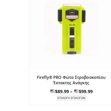
Firefly® PRO Φώτα Στροβοσκοπίου
Έκτακτης Ανάγκης
Εύρος
$
89.99
–
$
99.99
τιμών:
Αυτό
ΕΠΙΛΟΓΉ ΕΠΙΛΟΓΏΝ
το
προϊόν
$89.99