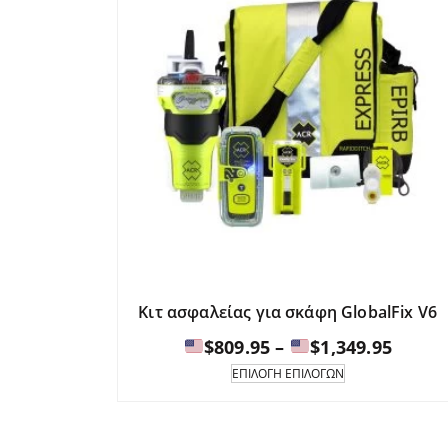
Κιτ ασφαλείας για σκάφη GlobalFix V6
Εύρος
$
809.95
–
$
1,349.95
τιμών
Αυτό
ΕΠΙΛΟΓΉ ΕΠΙΛΟΓΏΝ
το
προϊόν
$809.9
έχει
έως
πολλαπλές