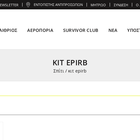
ΕΝΤΟΠΙΣΤΉΣ ΑΝΤΙΠΡΟΣΏΠΩΝ
EWSLETTER
ΜΗΤΡΏΟ
ΣΎΝΔΕΣΗ
Ο
ΑΊΘΡΙΟΣ
ΑΕΡΟΠΟΡΊΑ
SURVIVOR CLUB
ΝΈΑ
ΥΠΟΣ
ΚΙΤ EPIRB
Σπίτι
/
κιτ epirb